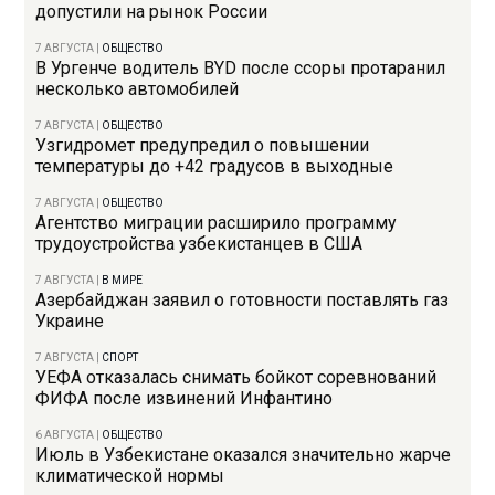
допустили на рынок России
7 АВГУСТА
|
ОБЩЕСТВО
В Ургенче водитель BYD после ссоры протаранил
несколько автомобилей
7 АВГУСТА
|
ОБЩЕСТВО
Узгидромет предупредил о повышении
температуры до +42 градусов в выходные
7 АВГУСТА
|
ОБЩЕСТВО
Агентство миграции расширило программу
трудоустройства узбекистанцев в США
7 АВГУСТА
|
В МИРЕ
Азербайджан заявил о готовности поставлять газ
Украине
7 АВГУСТА
|
СПОРТ
УЕФА отказалась снимать бойкот соревнований
ФИФА после извинений Инфантино
6 АВГУСТА
|
ОБЩЕСТВО
Июль в Узбекистане оказался значительно жарче
климатической нормы