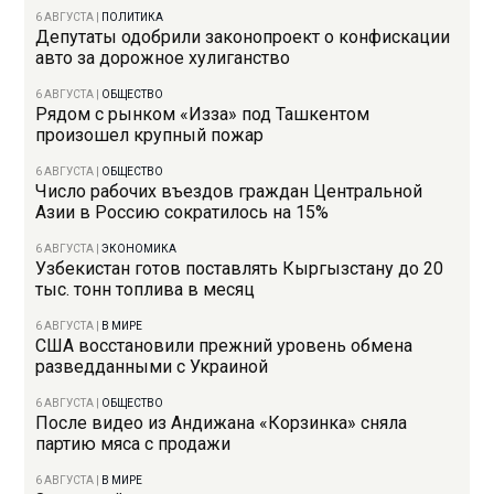
6 АВГУСТА
|
ПОЛИТИКА
Депутаты одобрили законопроект о конфискации
авто за дорожное хулиганство
6 АВГУСТА
|
ОБЩЕСТВО
Рядом с рынком «Изза» под Ташкентом
произошел крупный пожар
6 АВГУСТА
|
ОБЩЕСТВО
Число рабочих въездов граждан Центральной
Азии в Россию сократилось на 15%
6 АВГУСТА
|
ЭКОНОМИКА
Узбекистан готов поставлять Кыргызстану до 20
тыс. тонн топлива в месяц
6 АВГУСТА
|
В МИРЕ
США восстановили прежний уровень обмена
разведданными с Украиной
6 АВГУСТА
|
ОБЩЕСТВО
После видео из Андижана «Корзинка» сняла
партию мяса с продажи
6 АВГУСТА
|
В МИРЕ