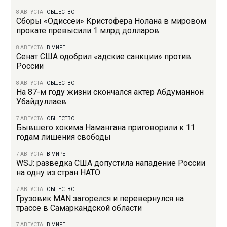
8 АВГУСТА
|
ОБЩЕСТВО
Сборы «Одиссеи» Кристофера Нолана в мировом
прокате превысили 1 млрд долларов
8 АВГУСТА
|
В МИРЕ
Сенат США одобрил «адские санкции» против
России
8 АВГУСТА
|
ОБЩЕСТВО
На 87-м году жизни скончался актер Абдуманнон
Убайдуллаев
7 АВГУСТА
|
ОБЩЕСТВО
Бывшего хокима Намангана приговорили к 11
годам лишения свободы
7 АВГУСТА
|
В МИРЕ
WSJ: разведка США допустила нападение России
на одну из стран НАТО
7 АВГУСТА
|
ОБЩЕСТВО
Грузовик MAN загорелся и перевернулся на
трассе в Самаркандской области
7 АВГУСТА
|
В МИРЕ