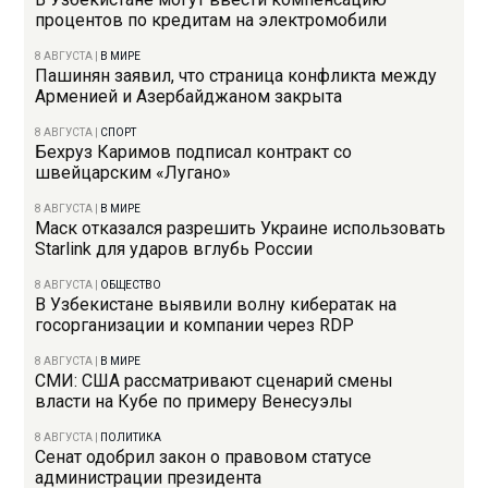
процентов по кредитам на электромобили
8 АВГУСТА
|
В МИРЕ
Пашинян заявил, что страница конфликта между
Арменией и Азербайджаном закрыта
8 АВГУСТА
|
СПОРТ
Бехруз Каримов подписал контракт со
швейцарским «Лугано»
8 АВГУСТА
|
В МИРЕ
Маск отказался разрешить Украине использовать
Starlink для ударов вглубь России
8 АВГУСТА
|
ОБЩЕСТВО
В Узбекистане выявили волну кибератак на
госорганизации и компании через RDP
8 АВГУСТА
|
В МИРЕ
СМИ: США рассматривают сценарий смены
власти на Кубе по примеру Венесуэлы
8 АВГУСТА
|
ПОЛИТИКА
Сенат одобрил закон о правовом статусе
администрации президента