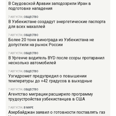
В Саудовской Аравии заподозрили Иран в
подготовке нападения
7 АВГУСТА
|
ОБЩЕСТВО
В Узбекистане создадут энергетические паспорта
для всех махаллей
7 АВГУСТА
|
ОБЩЕСТВО
Более 20 тонн винограда из Узбекистана не
допустили на рынок России
7 АВГУСТА
|
ОБЩЕСТВО
В Ургенче водитель BYD после ссоры протаранил
несколько автомобилей
7 АВГУСТА
|
ОБЩЕСТВО
Узгидромет предупредил о повышении
температуры до +42 градусов в выходные
7 АВГУСТА
|
ОБЩЕСТВО
Агентство миграции расширило программу
трудоустройства узбекистанцев в США
7 АВГУСТА
|
В МИРЕ
Азербайджан заявил о готовности поставлять газ