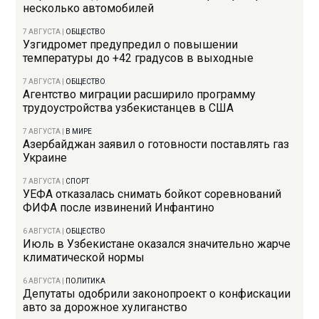
несколько автомобилей
7 АВГУСТА
|
ОБЩЕСТВО
Узгидромет предупредил о повышении
температуры до +42 градусов в выходные
7 АВГУСТА
|
ОБЩЕСТВО
Агентство миграции расширило программу
трудоустройства узбекистанцев в США
7 АВГУСТА
|
В МИРЕ
Азербайджан заявил о готовности поставлять газ
Украине
7 АВГУСТА
|
СПОРТ
УЕФА отказалась снимать бойкот соревнований
ФИФА после извинений Инфантино
6 АВГУСТА
|
ОБЩЕСТВО
Июль в Узбекистане оказался значительно жарче
климатической нормы
6 АВГУСТА
|
ПОЛИТИКА
Депутаты одобрили законопроект о конфискации
авто за дорожное хулиганство