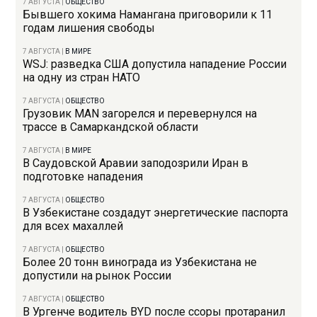
7 АВГУСТА
|
ОБЩЕСТВО
Бывшего хокима Намангана приговорили к 11
годам лишения свободы
7 АВГУСТА
|
В МИРЕ
WSJ: разведка США допустила нападение России
на одну из стран НАТО
7 АВГУСТА
|
ОБЩЕСТВО
Грузовик MAN загорелся и перевернулся на
трассе в Самаркандской области
7 АВГУСТА
|
В МИРЕ
В Саудовской Аравии заподозрили Иран в
подготовке нападения
7 АВГУСТА
|
ОБЩЕСТВО
В Узбекистане создадут энергетические паспорта
для всех махаллей
7 АВГУСТА
|
ОБЩЕСТВО
Более 20 тонн винограда из Узбекистана не
допустили на рынок России
7 АВГУСТА
|
ОБЩЕСТВО
В Ургенче водитель BYD после ссоры протаранил