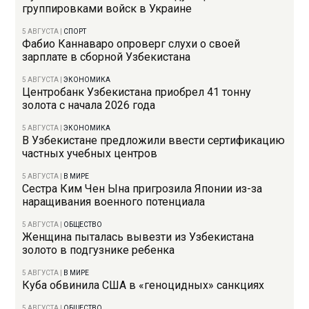
группировками войск в Украине
5 АВГУСТА
|
СПОРТ
Фабио Каннаваро опроверг слухи о своей
зарплате в сборной Узбекистана
5 АВГУСТА
|
ЭКОНОМИКА
Центробанк Узбекистана приобрел 41 тонну
золота с начала 2026 года
5 АВГУСТА
|
ЭКОНОМИКА
В Узбекистане предложили ввести сертификацию
частных учебных центров
5 АВГУСТА
|
В МИРЕ
Сестра Ким Чен Ына пригрозила Японии из-за
наращивания военного потенциала
5 АВГУСТА
|
ОБЩЕСТВО
Женщина пыталась вывезти из Узбекистана
золото в подгузнике ребенка
5 АВГУСТА
|
В МИРЕ
Куба обвинила США в «геноцидных» санкциях
5 АВГУСТА
|
ОБЩЕСТВО