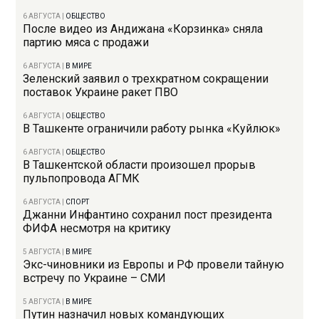
6 АВГУСТА
|
ОБЩЕСТВО
После видео из Андижана «Корзинка» сняла
партию мяса с продажи
6 АВГУСТА
|
В МИРЕ
Зеленский заявил о трехкратном сокращении
поставок Украине ракет ПВО
6 АВГУСТА
|
ОБЩЕСТВО
В Ташкенте ограничили работу рынка «Куйлюк»
6 АВГУСТА
|
ОБЩЕСТВО
В Ташкентской области произошел прорыв
пульпопровода АГМК
6 АВГУСТА
|
СПОРТ
Джанни Инфантино сохранил пост президента
ФИФА несмотря на критику
5 АВГУСТА
|
В МИРЕ
Экс-чиновники из Европы и РФ провели тайную
встречу по Украине – СМИ
5 АВГУСТА
|
В МИРЕ
Путин назначил новых командующих