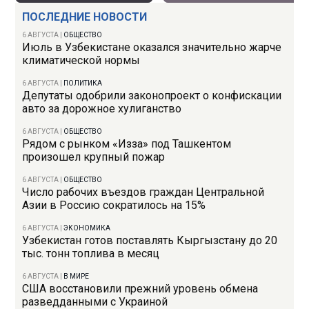
ПОСЛЕДНИЕ НОВОСТИ
6 АВГУСТА
|
ОБЩЕСТВО
Июль в Узбекистане оказался значительно жарче
климатической нормы
6 АВГУСТА
|
ПОЛИТИКА
Депутаты одобрили законопроект о конфискации
авто за дорожное хулиганство
6 АВГУСТА
|
ОБЩЕСТВО
Рядом с рынком «Изза» под Ташкентом
произошел крупный пожар
6 АВГУСТА
|
ОБЩЕСТВО
Число рабочих въездов граждан Центральной
Азии в Россию сократилось на 15%
6 АВГУСТА
|
ЭКОНОМИКА
Узбекистан готов поставлять Кыргызстану до 20
тыс. тонн топлива в месяц
6 АВГУСТА
|
В МИРЕ
США восстановили прежний уровень обмена
разведданными с Украиной