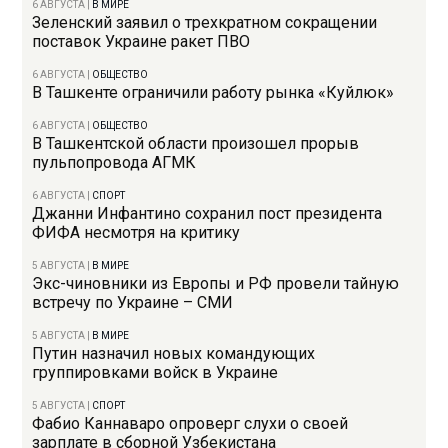
6 АВГУСТА
|
В МИРЕ
Зеленский заявил о трехкратном сокращении
поставок Украине ракет ПВО
6 АВГУСТА
|
ОБЩЕСТВО
В Ташкенте ограничили работу рынка «Куйлюк»
6 АВГУСТА
|
ОБЩЕСТВО
В Ташкентской области произошел прорыв
пульпопровода АГМК
6 АВГУСТА
|
СПОРТ
Джанни Инфантино сохранил пост президента
ФИФА несмотря на критику
5 АВГУСТА
|
В МИРЕ
Экс-чиновники из Европы и РФ провели тайную
встречу по Украине – СМИ
5 АВГУСТА
|
В МИРЕ
Путин назначил новых командующих
группировками войск в Украине
5 АВГУСТА
|
СПОРТ
Фабио Каннаваро опроверг слухи о своей
зарплате в сборной Узбекистана