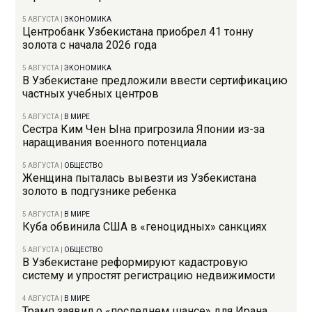
5 АВГУСТА
|
ЭКОНОМИКА
Центробанк Узбекистана приобрел 41 тонну
золота с начала 2026 года
5 АВГУСТА
|
ЭКОНОМИКА
В Узбекистане предложили ввести сертификацию
частных учебных центров
5 АВГУСТА
|
В МИРЕ
Сестра Ким Чен Ына пригрозила Японии из-за
наращивания военного потенциала
5 АВГУСТА
|
ОБЩЕСТВО
Женщина пыталась вывезти из Узбекистана
золото в подгузнике ребенка
5 АВГУСТА
|
В МИРЕ
Куба обвинила США в «геноцидных» санкциях
5 АВГУСТА
|
ОБЩЕСТВО
В Узбекистане реформируют кадастровую
систему и упростят регистрацию недвижимости
4 АВГУСТА
|
В МИРЕ
Трамп заявил о «последнем шансе» для Ирана