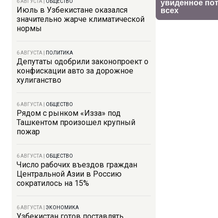
6 АВГУСТА
|
ОБЩЕСТВО
Июль в Узбекистане оказался
значительно жарче климатической
нормы
6 АВГУСТА
|
ПОЛИТИКА
Депутаты одобрили законопроект о
конфискации авто за дорожное
хулиганство
6 АВГУСТА
|
ОБЩЕСТВО
Рядом с рынком «Изза» под
Ташкентом произошел крупный
пожар
6 АВГУСТА
|
ОБЩЕСТВО
Число рабочих въездов граждан
Центральной Азии в Россию
сократилось на 15%
6 АВГУСТА
|
ЭКОНОМИКА
Узбекистан готов поставлять