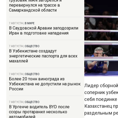
Грузовик MAN загорелся и
перевернулся на трассе в
Самаркандской области
7 АВГУСТА
|
В МИРЕ
В Саудовской Аравии заподозрили
Иран в подготовке нападения
7 АВГУСТА
|
ОБЩЕСТВО
В Узбекистане создадут
энергетические паспорта для всех
махаллей
7 АВГУСТА
|
ОБЩЕСТВО
Более 20 тонн винограда из
Узбекистана не допустили на рынок
Лидер сборной
России
соперник узбе
себя поединке 
7 АВГУСТА
|
ОБЩЕСТВО
Казахстанец п
В Ургенче водитель BYD после
ссоры протаранил несколько
раздельным ре
автомобилей