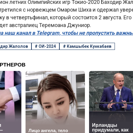
ион летних Олимпийских игр Токио-2020 Баходир Жа
третился с норвежцем Омаром Шиха и одержал увер
ку в четвертьфинал, который состоится 2 августа. Е
дет австралиец Теремоана Джуниор.
а наш канал в Telegram, чтобы не пропустить важн
одир Жалолов
#
ОИ-2024
#
Камшыбек Кункабаев