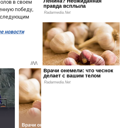
лолов в своем
енную победу,
го следующим
ые новости