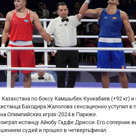
 Казахстана по боксу Камшыбек Кункабаев (+92 кг) 
кистанца Баходира Жалолова сенсационно уступил в 
на Олимпийских играх-2024 в Париже.
роиграл испанцу Айюбу Гадфе Дрисси. Его соперник 
шением судей и прошел в четвертьфинал.