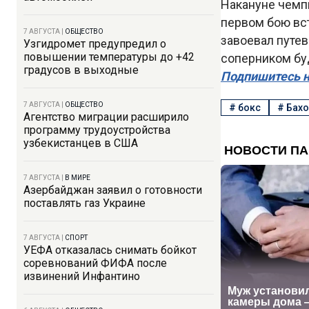
Накануне чемп
первом бою вс
7 АВГУСТА
|
ОБЩЕСТВО
завоевал путев
Узгидромет предупредил о
повышении температуры до +42
соперником бу
градусов в выходные
Подпишитесь н
7 АВГУСТА
|
ОБЩЕСТВО
#
бокс
#
Бах
Агентство миграции расширило
программу трудоустройства
узбекистанцев в США
7 АВГУСТА
|
В МИРЕ
Азербайджан заявил о готовности
поставлять газ Украине
7 АВГУСТА
|
СПОРТ
УЕФА отказалась снимать бойкот
соревнований ФИФА после
извинений Инфантино