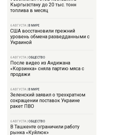
Кыргызстану до 20 тыс. тонн
топлива в месяц
6 АВГУСТА
|
В МИРЕ
США восстановили прежний
уровень обмена разведданными с
Украиной
6 АВГУСТА
|
ОБЩЕСТВО
После видео из Андижана
«Корзинка» сняла партию мяса с
продажи
6 АВГУСТА
|
В МИРЕ
Зеленский заявил о трехкратном
сокращении поставок Украине
ракет ПВО
6 АВГУСТА
|
ОБЩЕСТВО
В Ташкенте ограничили работу
рынка «Куйлюк»