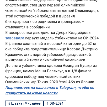
спортсменку, ставшую первой олимпийской
чемпионкой из Узбекистана на летней Олимпиаде, с
этой исторической победой и выразил
благодарность ее родителям и тренерам», –
отмечается в сообщении.
В воскресенье дзюдоистка Диёра Келдиёрова
завоевала
первую медаль Узбекистана на ОИ-2024.
В финале состязаний в весовой категории до 52 кг
она победила представительницу Косово Дистрию
Красничи, став первой узбекской дзюдоисткой,
выигравшей титул олимпийской чемпионки.
До этого узбекистанка одолела Амандин Бушар из
Франции, немку Маши Баллхаус, а в 1/8 финала
одержала победу над чемпионкой летних
Олимпийских игр Токио-2020 Утой Абэ из Японии.
Подпишитесь на наш канал в Telegram, чтобы не
пропустить важные новости
#
Шавкат Мирзиёев
#
ОИ-2024