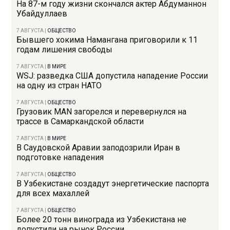
На 87-м году жизни скончался актер Абдуманнон
Убайдуллаев
7 АВГУСТА
|
ОБЩЕСТВО
Бывшего хокима Намангана приговорили к 11
годам лишения свободы
7 АВГУСТА
|
В МИРЕ
WSJ: разведка США допустила нападение России
на одну из стран НАТО
7 АВГУСТА
|
ОБЩЕСТВО
Грузовик MAN загорелся и перевернулся на
трассе в Самаркандской области
7 АВГУСТА
|
В МИРЕ
В Саудовской Аравии заподозрили Иран в
подготовке нападения
7 АВГУСТА
|
ОБЩЕСТВО
В Узбекистане создадут энергетические паспорта
для всех махаллей
7 АВГУСТА
|
ОБЩЕСТВО
Более 20 тонн винограда из Узбекистана не
допустили на рынок России