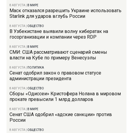
8 АВГУСТА
|
В МИРЕ
Маск отказался разрешить Украине использовать
Starlink для ударов вглубь России
8 АВГУСТА
|
ОБЩЕСТВО
В Узбекистане выявили волну кибератак на
госорганизации и компании через RDP
8 АВГУСТА
|
В МИРЕ
СМИ: США рассматривают сценарий смены
власти на Кубе по примеру Венесуэлы
8 АВГУСТА
|
ПОЛИТИКА
Сенат одобрил закон о правовом статусе
администрации президента
8 АВГУСТА
|
ОБЩЕСТВО
Сборы «Одиссеи» Кристофера Нолана в мировом
прокате превысили 1 млрд долларов
8 АВГУСТА
|
В МИРЕ
Сенат США одобрил «адские санкции» против
России
8 АВГУСТА
|
ОБЩЕСТВО