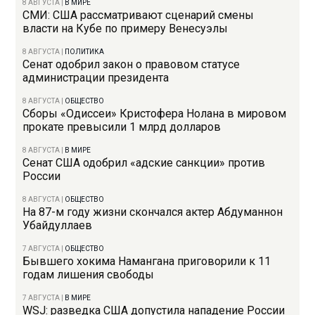
8 АВГУСТА
|
В МИРЕ
СМИ: США рассматривают сценарий смены
власти на Кубе по примеру Венесуэлы
8 АВГУСТА
|
ПОЛИТИКА
Сенат одобрил закон о правовом статусе
администрации президента
8 АВГУСТА
|
ОБЩЕСТВО
Сборы «Одиссеи» Кристофера Нолана в мировом
прокате превысили 1 млрд долларов
8 АВГУСТА
|
В МИРЕ
Сенат США одобрил «адские санкции» против
России
8 АВГУСТА
|
ОБЩЕСТВО
На 87-м году жизни скончался актер Абдуманнон
Убайдуллаев
7 АВГУСТА
|
ОБЩЕСТВО
Бывшего хокима Намангана приговорили к 11
годам лишения свободы
7 АВГУСТА
|
В МИРЕ
WSJ: разведка США допустила нападение России