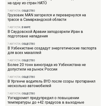
на одну из стран НАТО
7 АВГУСТА
|
ОБЩЕСТВО
Грузовик MAN загорелся и перевернулся на
трассе в Самаркандской области
7 АВГУСТА
|
В МИРЕ
В Саудовской Аравии заподозрили Иран в
подготовке нападения
7 АВГУСТА
|
ОБЩЕСТВО
В Узбекистане создадут энергетические паспорта
для всех махаллей
7 АВГУСТА
|
ОБЩЕСТВО
Более 20 тонн винограда из Узбекистана не
допустили на рынок России
7 АВГУСТА
|
ОБЩЕСТВО
В Ургенче водитель BYD после ссоры протаранил
несколько автомобилей
7 АВГУСТА
|
ОБЩЕСТВО
Узгидромет предупредил о повышении
температуры до +42 градусов в выходные