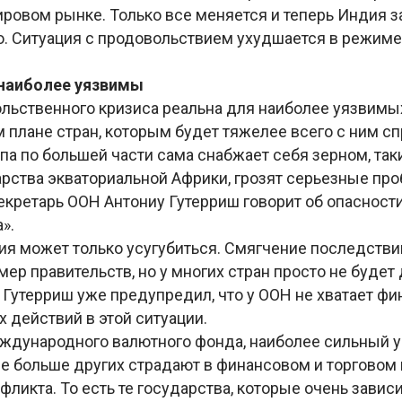
ировом рынке. Только все меняется и теперь Индия 
о. Ситуация с продовольствием ухудшается в режиме
 наиболее уязвимы
ольственного кризиса реальна для наиболее уязвимы
плане стран, которым будет тяжелее всего с ним спр
па по большей части сама снабжает себя зерном, так
арства экваториальной Африки, грозят серьезные пр
екретарь ООН Антониу Гутерриш говорит об опасност
».
я может только усугубиться. Смягчение последствий
ер правительств, но у многих стран просто не будет
 Гутерриш уже предупредил, что у ООН не хватает ф
 действий в этой ситуации.
ждународного валютного фонда, наиболее сильный у
е больше других страдают в финансовом и торговом 
ликта. То есть те государства, которые очень завис