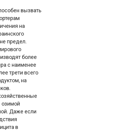
пособен вызвать
портерам
ничения на
раинского
не предел.
мирового
оизводят более
ира с наименее
лее трети всего
дуктом, на
ков.
охозяйственные
й озимой
ной. Даже если
едствия
ицита в