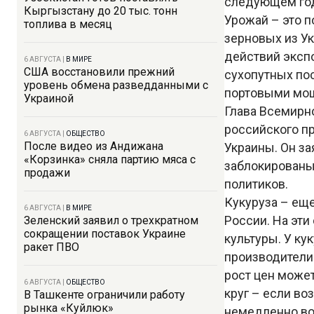
следующем го
Кыргызстану до 20 тыс. тонн
Урожай – это п
топлива в месяц
зерновых из У
действий экспо
6 АВГУСТА
|
В МИРЕ
США восстановили прежний
сухопутных по
уровень обмена разведданными с
портовыми мо
Украиной
Глава Всемирн
российского п
6 АВГУСТА
|
ОБЩЕСТВО
После видео из Андижана
Украины. Он за
«Корзинка» сняла партию мяса с
заблокированы
продажи
политиков.
Кукуруза – ещ
6 АВГУСТА
|
В МИРЕ
России. На эти
Зеленский заявил о трехкратном
сокращении поставок Украине
культуры. У ку
ракет ПВО
производители 
рост цен може
6 АВГУСТА
|
ОБЩЕСТВО
круг – если во
В Ташкенте ограничили работу
рынка «Куйлюк»
немедленно во