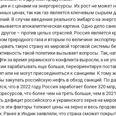
ция и с ценами на энергоресурсы. Их рост не может н
нных ценах, так как газ является ключевым сырьем 
ний. В случае введения реального эмбарго на энерг
вывается апокалиптическая картина. Одно дело санк
 другое – против целых отраслей. Россия является 
ом природного газа и вторым по величине экспортер
рвать такую страну из мировой торговой системы бе
ктивность такой политики вызывает вопросы. Так, н
ти за время украинского конфликта выросли, а не упа
ии зарабатывать еще больше, переориентируя постав
ят или не могут присоединяться к санкциям. К тому 
ы закупать российскую нефть в обход санкций. По д
ется, что в 2022 году Россия заработает более 320 мл
ресурсов, что более чем на треть больше, чем в 2021
ь дефицит российского и украинского зерна на мир
се эти факторы толкают цены на зерно и весь продо
. Ранее в Индии заявляли, что страна сможет покрыт