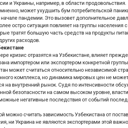
сии и Украины, например, в области продовольствия.
мненно, может ухудшить бум потребительской паники
 начале пандемии. Это вызовет дополнительное давл
олее остро ситуация повлияет на группы населения 
рые тратят большую часть средств на продукты питан
других расходов.
бекистане
 мере кризис отразятся на Узбекистане, влияет прежде 
рана импортером или экспортером конкретной группы
тан может считаться относительно независимой стра
ного комплекса, но динамика мировых цен не может
ся на внутренний рынок. Судя по интенсивности обс
нной безопасности на самом высоком уровне, власти
можные негативные последствия от событий послед
ой можно считать зависимость Узбекистана от поста
ия, ни Украина не являются экспортерами этой важно