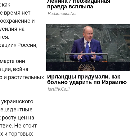
 как
 время нет.
воохранение и
усилия на
тся.
ации» России,
марте они
ации, война
р и растительных
 украинского
прецедентные
 росту цен на
твие. Не стоит
х и торговых