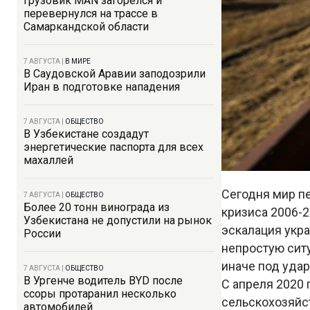
Грузовик MAN загорелся и
перевернулся на трассе в
Самаркандской области
7 АВГУСТА
|
В МИРЕ
В Саудовской Аравии заподозрили
Иран в подготовке нападения
7 АВГУСТА
|
ОБЩЕСТВО
В Узбекистане создадут
энергетические паспорта для всех
махаллей
Сегодня мир п
7 АВГУСТА
|
ОБЩЕСТВО
Более 20 тонн винограда из
кризиса 2006-2
Узбекистана не допустили на рынок
эскалация укра
России
непростую ситу
иначе под удар
7 АВГУСТА
|
ОБЩЕСТВО
В Ургенче водитель BYD после
С апреля 2020 
ссоры протаранил несколько
сельскохозяйст
автомобилей