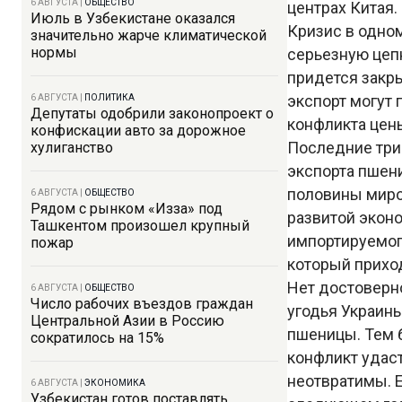
6 АВГУСТА
|
ОБЩЕСТВО
центрах Китая.
Июль в Узбекистане оказался
Кризис в одно
значительно жарче климатической
нормы
серьезную цеп
придется закр
экспорт могут 
6 АВГУСТА
|
ПОЛИТИКА
Депутаты одобрили законопроект о
конфликта цены
конфискации авто за дорожное
Последние три
хулиганство
экспорта пшени
половины миро
6 АВГУСТА
|
ОБЩЕСТВО
Рядом с рынком «Изза» под
развитой эконо
Ташкентом произошел крупный
импортируемого
пожар
который приход
Нет достоверн
6 АВГУСТА
|
ОБЩЕСТВО
Число рабочих въездов граждан
угодья Украины
Центральной Азии в Россию
пшеницы. Тем 
сократилось на 15%
конфликт удас
неотвратимы. 
6 АВГУСТА
|
ЭКОНОМИКА
Узбекистан готов поставлять