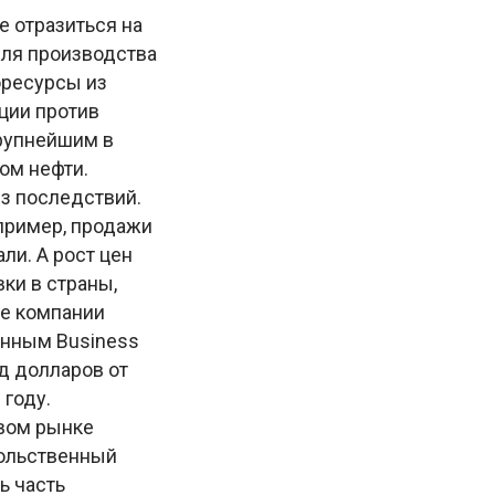
е отразиться на
для производства
оресурсы из
ции против
крупнейшим в
ом нефти.
з последствий.
апример, продажи
ли. А рост цен
ки в страны,
же компании
анным Business
рд долларов от
 году.
овом рынке
вольственный
ь часть