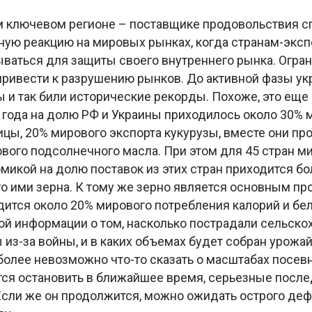
м ключевом регионе – поставщике продовольствия с
ную реакцию на мировых рынках, когда странам-экс
ываться для защиты своего внутреннего рынка. Огра
привести к разрушению рынков. До активной фазы ук
 и так били исторические рекорды. Похоже, это еще 
 года на долю РФ и Украины приходилось около 30% 
цы, 20% мирового экспорта кукурузы, вместе они пр
вого подсолнечного масла. При этом для 45 стран м
микой на долю поставок из этих стран приходится бо
 ими зерна. К тому же зерно является основным про
ится около 20% мирового потребления калорий и бел
ой информации о том, насколько пострадали сельск
 из-за войны, и в каких объемах будет собран урожа
более невозможно что-то сказать о масштабах посев
тся остановить в ближайшее время, серьезные посл
Если же он продолжится, можно ожидать острого деф