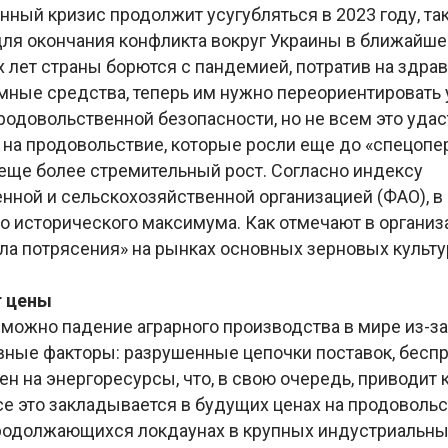
ный кризис продолжит усугубляться в 2023 году, так
ля окончания конфликта вокруг Украины в ближайшее
 лет страны борются с пандемией, потратив на здра
мные средства, теперь им нужно переориентировать 
одовольственной безопасности, но не всем это удас
на продовольствие, которые росли еще до «спецопер
 еще более стремительный рост. Согласно индексу
ной и сельскохозяйственной организацией (ФАО), в 
о исторического максимума. Как отмечают в организ
ла потрясения» на рынках основных зерновых культу
т цены
зможно падение аграрного производства в мире из-за
авные факторы: разрушенные цепочки поставок, бес
цен на энергоресурсы, что, в свою очередь, приводит к
се это закладывается в будущих ценах на продовольс
продолжающихся локдаунах в крупных индустриальны