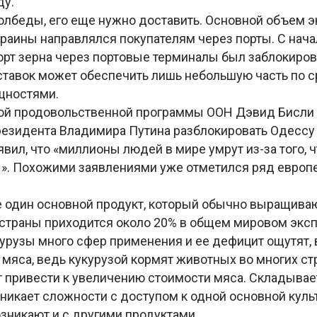
ду.
олбеды, его еще нужно доставить. Основной объем э
краины направлялся покупателям через порты. С нач
рт зерна через портовые терминалы был заблокирова
ставок может обеспечить лишь небольшую часть по 
щностями.
ой продовольственной программы ООН Дэвид Бисли
резидента Владимира Путина разблокировать Одессу 
явил, что «миллионы людей в мире умрут из-за того, ч
». Похожими заявлениями уже отметился ряд европ
е один основной продукт, который обычно выращиваю
 страны приходится около 20% в общем мировом эксп
курузы много сфер применения и ее дефицит ощутят, 
мяса, ведь кукурузой кормят животных во многих стр
т привести к увеличению стоимости мяса. Складыва
зникает сложности с доступом к одной основной кул
зникают и с другими продуктами.