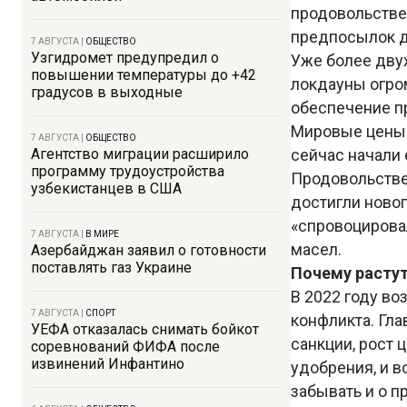
продовольствен
предпосылок д
7 АВГУСТА
|
ОБЩЕСТВО
Узгидромет предупредил о
Уже более двух
повышении температуры до +42
локдауны огро
градусов в выходные
обеспечение пр
Мировые цены 
7 АВГУСТА
|
ОБЩЕСТВО
Агентство миграции расширило
сейчас начали
программу трудоустройства
Продовольствен
узбекистанцев в США
достигли новог
«спровоцирова
7 АВГУСТА
|
В МИРЕ
масел.
Азербайджан заявил о готовности
поставлять газ Украине
Почему расту
В 2022 году во
7 АВГУСТА
|
СПОРТ
конфликта. Гл
УЕФА отказалась снимать бойкот
санкции, рост 
соревнований ФИФА после
извинений Инфантино
удобрения, и в
забывать и о 