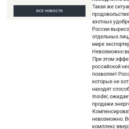
Такая же ситуа
ВСЕ НОВОСТИ
продовольстве
азотных удобре
России вырисо
отдельных лиц,
мире экспортер
Невозможно вы
При этом эффе
российской неф
позволяет Росс
которые не хот
находят способ
Insider, ожида
продажи энерго
Компенсироват
невозможно. В
комплекс вверх