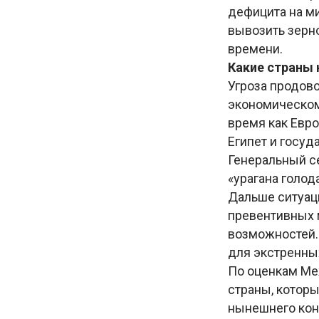
дефицита на м
вывозить зерн
времени.
Какие страны
Угроза продов
экономическом 
время как Евро
Египет и госуд
Генеральный с
«урагана голода
Дальше ситуаци
превентивных м
возможностей.
для экстренных
По оценкам Ме
страны, которы
нынешнего конф