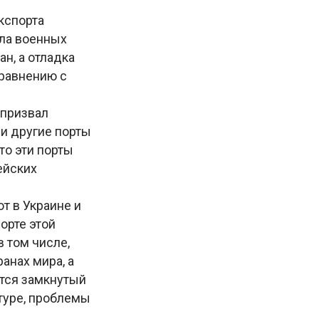
кспорта
ала военных
н, а отладка
сравнению с
 призвал
и другие порты
то эти порты
ейских
т в Украине и
орте этой
в том числе,
анах мира, а
ется замкнутый
ьтуре, проблемы