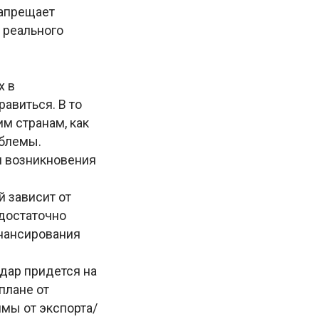
запрещает
 реального
х в
авиться. В то
им странам, как
облемы.
и возникновения
 зависит от
 достаточно
инансирования
дар придется на
плане от
имы от экспорта/