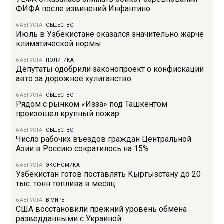
ФИФА после извинений Инфантино
6 АВГУСТА
|
ОБЩЕСТВО
Июль в Узбекистане оказался значительно жарче
климатической нормы
6 АВГУСТА
|
ПОЛИТИКА
Депутаты одобрили законопроект о конфискации
авто за дорожное хулиганство
6 АВГУСТА
|
ОБЩЕСТВО
Рядом с рынком «Изза» под Ташкентом
произошел крупный пожар
6 АВГУСТА
|
ОБЩЕСТВО
Число рабочих въездов граждан Центральной
Азии в Россию сократилось на 15%
6 АВГУСТА
|
ЭКОНОМИКА
Узбекистан готов поставлять Кыргызстану до 20
тыс. тонн топлива в месяц
6 АВГУСТА
|
В МИРЕ
США восстановили прежний уровень обмена
разведданными с Украиной