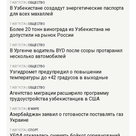
7 АВГУСТА
|
ОБЩЕСТВО
В Узбекистане создадут энергетические паспорта
для всех махаллей
7 АВГУСТА
|
ОБЩЕСТВО
Более 20 тонн винограда из Узбекистана не
допустили на рынок России
7 АВГУСТА
|
ОБЩЕСТВО
В Ургенче водитель BYD после ссоры протаранил
несколько автомобилей
7 АВГУСТА
|
ОБЩЕСТВО
Узгидромет предупредил о повышении
температуры до +42 градусов в выходные
7 АВГУСТА
|
ОБЩЕСТВО
Агентство миграции расширило программу
трудоустройства узбекистанцев в США
7 АВГУСТА
|
В МИРЕ
Азербайджан заявил о готовности поставлять газ
Украине
7 АВГУСТА
|
СПОРТ
УЕФА отказалась снимать бойкот соревнований