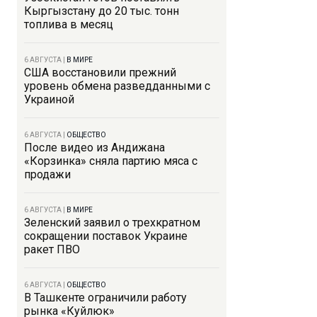
Кыргызстану до 20 тыс. тонн
топлива в месяц
6 АВГУСТА
|
В МИРЕ
США восстановили прежний
уровень обмена разведданными с
Украиной
6 АВГУСТА
|
ОБЩЕСТВО
После видео из Андижана
«Корзинка» сняла партию мяса с
продажи
6 АВГУСТА
|
В МИРЕ
Зеленский заявил о трехкратном
сокращении поставок Украине
ракет ПВО
6 АВГУСТА
|
ОБЩЕСТВО
В Ташкенте ограничили работу
рынка «Куйлюк»