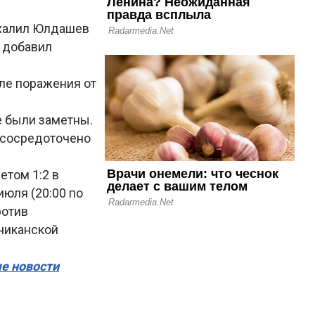
имхалил Юлдашев
 добавил
ле поражения от
е были заметны.
е сосредоточено
етом 1:2 в
июля (20:00 по
ротив
иниканской
ые новости