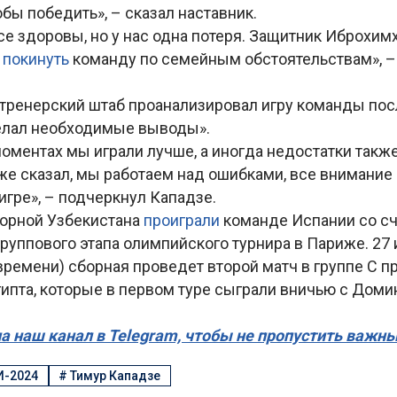
бы победить», – сказал наставник.
все здоровы, но у нас одна потеря. Защитник Иброх
н
покинуть
команду по семейным обстоятельствам», –
 тренерский штаб проанализировал игру команды пос
елал необходимые выводы».
оментах мы играли лучше, а иногда недостатки такж
уже сказал, мы работаем над ошибками, все внимани
игре», – подчеркнул Кападзе.
орной Узбекистана
проиграли
команде Испании со сч
руппового этапа олимпийского турнира в Париже. 27 
ремени) сборная проведет второй матч в группе C п
гипта, которые в первом туре сыграли вничью с Дом
а наш канал в Telegram, чтобы не пропустить важн
И-2024
#
Тимур Кападзе