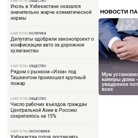
6 АВГУСТА
|
ОБЩЕСТВО
Июль в Узбекистане оказался
значительно жарче климатической
нормы
6 АВГУСТА
|
ПОЛИТИКА
Депутаты одобрили законопроект о
конфискации авто за дорожное
хулиганство
6 АВГУСТА
|
ОБЩЕСТВО
Рядом с рынком «Изза» под
Ташкентом произошел крупный
пожар
6 АВГУСТА
|
ОБЩЕСТВО
Число рабочих въездов граждан
Центральной Азии в Россию
сократилось на 15%
6 АВГУСТА
|
ЭКОНОМИКА
Узбекистан готов поставлять