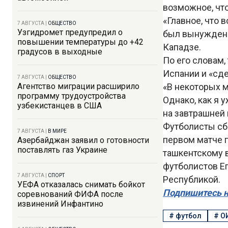
возможное, что
«Главное, что 
7 АВГУСТА
|
ОБЩЕСТВО
Узгидромет предупредил о
был вынужде
повышении температуры до +42
Кападзе.
градусов в выходные
По его словам,
Испании и «сд
7 АВГУСТА
|
ОБЩЕСТВО
Агентство миграции расширило
«В некоторых м
программу трудоустройства
Однако, как я 
узбекистанцев в США
на завтрашней 
Футболисты сб
7 АВГУСТА
|
В МИРЕ
первом матче г
Азербайджан заявил о готовности
поставлять газ Украине
ташкентскому в
футболистов Е
7 АВГУСТА
|
СПОРТ
Республикой.
УЕФА отказалась снимать бойкот
Подпишитесь н
соревнований ФИФА после
извинений Инфантино
#
футбол
#
О