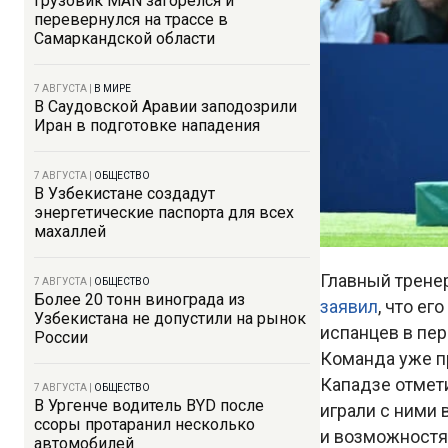
Грузовик MAN загорелся и
перевернулся на трассе в
Самаркандской области
7 АВГУСТА
|
В МИРЕ
В Саудовской Аравии заподозрили
Иран в подготовке нападения
7 АВГУСТА
|
ОБЩЕСТВО
В Узбекистане создадут
энергетические паспорта для всех
махаллей
Главный трене
7 АВГУСТА
|
ОБЩЕСТВО
Более 20 тонн винограда из
заявил
, что е
Узбекистана не допустили на рынок
испанцев в пе
России
Команда уже пр
Кападзе отмети
7 АВГУСТА
|
ОБЩЕСТВО
В Ургенче водитель BYD после
играли с ними 
ссоры протаранил несколько
и возможностя
автомобилей