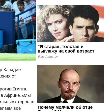
ур Кападзе
жения от
ротив Египта.
 в Африке. «Мы
ильных сторонах
делаем все