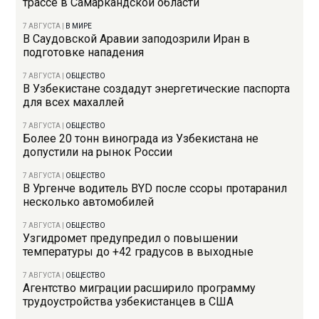
трассе в Самаркандской области
7 АВГУСТА
|
В МИРЕ
В Саудовской Аравии заподозрили Иран в
подготовке нападения
7 АВГУСТА
|
ОБЩЕСТВО
В Узбекистане создадут энергетические паспорта
для всех махаллей
7 АВГУСТА
|
ОБЩЕСТВО
Более 20 тонн винограда из Узбекистана не
допустили на рынок России
7 АВГУСТА
|
ОБЩЕСТВО
В Ургенче водитель BYD после ссоры протаранил
несколько автомобилей
7 АВГУСТА
|
ОБЩЕСТВО
Узгидромет предупредил о повышении
температуры до +42 градусов в выходные
7 АВГУСТА
|
ОБЩЕСТВО
Агентство миграции расширило программу
трудоустройства узбекистанцев в США