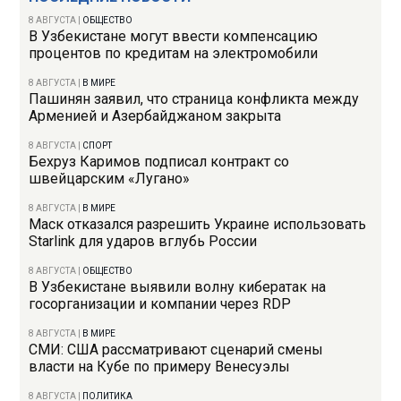
8 АВГУСТА
|
ОБЩЕСТВО
В Узбекистане могут ввести компенсацию
процентов по кредитам на электромобили
8 АВГУСТА
|
В МИРЕ
Пашинян заявил, что страница конфликта между
Арменией и Азербайджаном закрыта
8 АВГУСТА
|
СПОРТ
Бехруз Каримов подписал контракт со
швейцарским «Лугано»
8 АВГУСТА
|
В МИРЕ
Маск отказался разрешить Украине использовать
Starlink для ударов вглубь России
8 АВГУСТА
|
ОБЩЕСТВО
В Узбекистане выявили волну кибератак на
госорганизации и компании через RDP
8 АВГУСТА
|
В МИРЕ
СМИ: США рассматривают сценарий смены
власти на Кубе по примеру Венесуэлы
8 АВГУСТА
|
ПОЛИТИКА