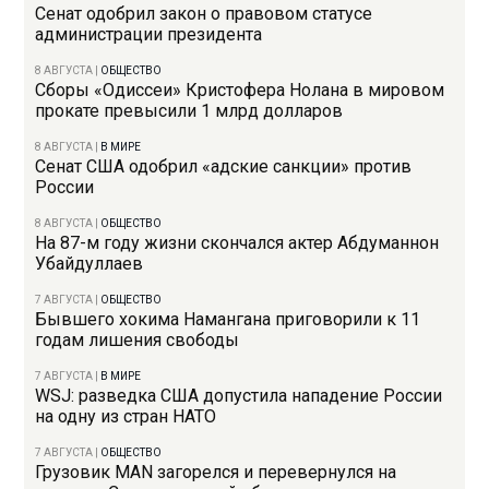
Сенат одобрил закон о правовом статусе
администрации президента
8 АВГУСТА
|
ОБЩЕСТВО
Сборы «Одиссеи» Кристофера Нолана в мировом
прокате превысили 1 млрд долларов
8 АВГУСТА
|
В МИРЕ
Сенат США одобрил «адские санкции» против
России
8 АВГУСТА
|
ОБЩЕСТВО
На 87-м году жизни скончался актер Абдуманнон
Убайдуллаев
7 АВГУСТА
|
ОБЩЕСТВО
Бывшего хокима Намангана приговорили к 11
годам лишения свободы
7 АВГУСТА
|
В МИРЕ
WSJ: разведка США допустила нападение России
на одну из стран НАТО
7 АВГУСТА
|
ОБЩЕСТВО
Грузовик MAN загорелся и перевернулся на