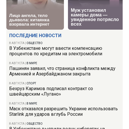
ПОСЛЕДНИЕ НОВОСТИ
8 АВГУСТА
|
ОБЩЕСТВО
В Узбекистане могут ввести компенсацию
процентов по кредитам на электромобили
8 АВГУСТА
|
В МИРЕ
Пашинян заявил, что страница конфликта между
Арменией и Азербайджаном закрыта
8 АВГУСТА
|
СПОРТ
Бехруз Каримов подписал контракт со
швейцарским «Лугано»
8 АВГУСТА
|
В МИРЕ
Маск отказался разрешить Украине использовать
Starlink для ударов вглубь России
8 АВГУСТА
|
ОБЩЕСТВО
В Узбекистане выявили волну кибератак на