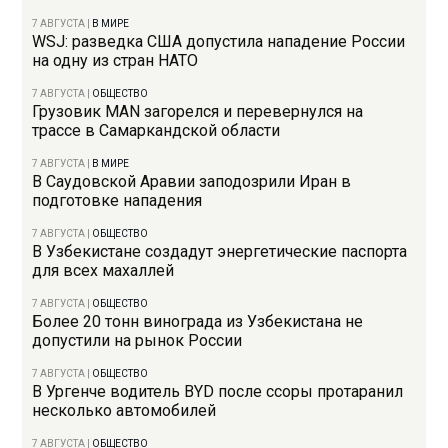
7 АВГУСТА
|
В МИРЕ
WSJ: разведка США допустила нападение России
на одну из стран НАТО
7 АВГУСТА
|
ОБЩЕСТВО
Грузовик MAN загорелся и перевернулся на
трассе в Самаркандской области
7 АВГУСТА
|
В МИРЕ
В Саудовской Аравии заподозрили Иран в
подготовке нападения
7 АВГУСТА
|
ОБЩЕСТВО
В Узбекистане создадут энергетические паспорта
для всех махаллей
7 АВГУСТА
|
ОБЩЕСТВО
Более 20 тонн винограда из Узбекистана не
допустили на рынок России
7 АВГУСТА
|
ОБЩЕСТВО
В Ургенче водитель BYD после ссоры протаранил
несколько автомобилей
7 АВГУСТА
|
ОБЩЕСТВО