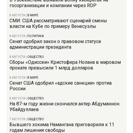
госорганизации и компании через RDP
8 АВГУСТА
|
В МИРЕ
СМИ: США рассматривают сценарий смены
власти на Кубе по примеру Венесуэлы
8 АВГУСТА
|
ПОЛИТИКА
Сенат одобрил закон о правовом статусе
администрации президента
8 АВГУСТА
|
ОБЩЕСТВО
Сборы «Одиссеи» Кристофера Нолана в мировом
прокате превысили 1 млрд долларов
8 АВГУСТА
|
В МИРЕ
Сенат США одобрил «адские санкции» против
России
8 АВГУСТА
|
ОБЩЕСТВО
На 87-м году жизни скончался актер Абдуманнон
Убайдуллаев
7 АВГУСТА
|
ОБЩЕСТВО
Бывшего хокима Намангана приговорили к 11
годам лишения свободы