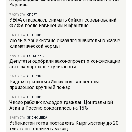
Украине
7 АВГУСТА
|
СПОРТ
УЕФА отказалась снимать бойкот соревнований
ФИФА после извинений Инфантино
6 АВГУСТА
|
ОБЩЕСТВО
Июль в Узбекистане оказался значительно жарче
климатической нормы
6 АВГУСТА
|
ПОЛИТИКА
Депутаты одобрили законопроект о конфискации
авто за дорожное хулиганство
6 АВГУСТА
|
ОБЩЕСТВО
Рядом с рынком «Изза» под Ташкентом
произошел крупный пожар
6 АВГУСТА
|
ОБЩЕСТВО
Число рабочих въездов граждан Центральной
Азии в Россию сократилось на 15%
6 АВГУСТА
|
ЭКОНОМИКА
Узбекистан готов поставлять Кыргызстану до 20
тыс. тонн топлива в месяц