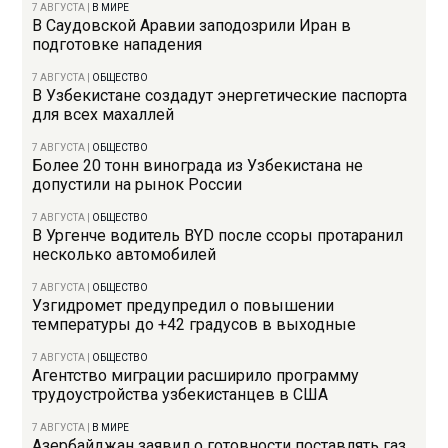
7 АВГУСТА
|
В МИРЕ
В Саудовской Аравии заподозрили Иран в
подготовке нападения
7 АВГУСТА
|
ОБЩЕСТВО
В Узбекистане создадут энергетические паспорта
для всех махаллей
7 АВГУСТА
|
ОБЩЕСТВО
Более 20 тонн винограда из Узбекистана не
допустили на рынок России
7 АВГУСТА
|
ОБЩЕСТВО
В Ургенче водитель BYD после ссоры протаранил
несколько автомобилей
7 АВГУСТА
|
ОБЩЕСТВО
Узгидромет предупредил о повышении
температуры до +42 градусов в выходные
7 АВГУСТА
|
ОБЩЕСТВО
Агентство миграции расширило программу
трудоустройства узбекистанцев в США
7 АВГУСТА
|
В МИРЕ
Азербайджан заявил о готовности поставлять газ