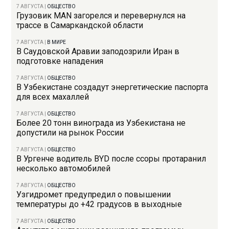
7 АВГУСТА
|
ОБЩЕСТВО
Грузовик MAN загорелся и перевернулся на
трассе в Самаркандской области
7 АВГУСТА
|
В МИРЕ
В Саудовской Аравии заподозрили Иран в
подготовке нападения
7 АВГУСТА
|
ОБЩЕСТВО
В Узбекистане создадут энергетические паспорта
для всех махаллей
7 АВГУСТА
|
ОБЩЕСТВО
Более 20 тонн винограда из Узбекистана не
допустили на рынок России
7 АВГУСТА
|
ОБЩЕСТВО
В Ургенче водитель BYD после ссоры протаранил
несколько автомобилей
7 АВГУСТА
|
ОБЩЕСТВО
Узгидромет предупредил о повышении
температуры до +42 градусов в выходные
7 АВГУСТА
|
ОБЩЕСТВО