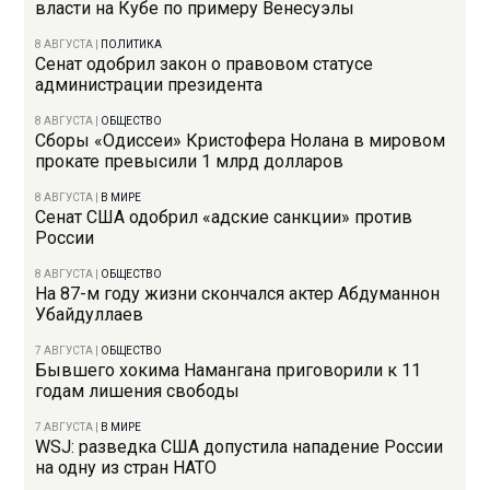
власти на Кубе по примеру Венесуэлы
8 АВГУСТА
|
ПОЛИТИКА
Сенат одобрил закон о правовом статусе
администрации президента
8 АВГУСТА
|
ОБЩЕСТВО
Сборы «Одиссеи» Кристофера Нолана в мировом
прокате превысили 1 млрд долларов
8 АВГУСТА
|
В МИРЕ
Сенат США одобрил «адские санкции» против
России
8 АВГУСТА
|
ОБЩЕСТВО
На 87-м году жизни скончался актер Абдуманнон
Убайдуллаев
7 АВГУСТА
|
ОБЩЕСТВО
Бывшего хокима Намангана приговорили к 11
годам лишения свободы
7 АВГУСТА
|
В МИРЕ
WSJ: разведка США допустила нападение России
на одну из стран НАТО