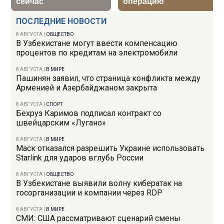
ПОСЛЕДНИЕ НОВОСТИ
8 АВГУСТА
|
ОБЩЕСТВО
В Узбекистане могут ввести компенсацию
процентов по кредитам на электромобили
8 АВГУСТА
|
В МИРЕ
Пашинян заявил, что страница конфликта между
Арменией и Азербайджаном закрыта
8 АВГУСТА
|
СПОРТ
Бехруз Каримов подписал контракт со
швейцарским «Лугано»
8 АВГУСТА
|
В МИРЕ
Маск отказался разрешить Украине использовать
Starlink для ударов вглубь России
8 АВГУСТА
|
ОБЩЕСТВО
В Узбекистане выявили волну кибератак на
госорганизации и компании через RDP
8 АВГУСТА
|
В МИРЕ
СМИ: США рассматривают сценарий смены