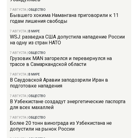
7 АВГУСТА
|
ОБЩЕСТВО
Бывшего хокима Намангана приговорили к 11
годам лишения свободы
7 АВГУСТА
|
В МИРЕ
WSJ: разведка США допустила нападение России
на одну из стран НАТО
7 АВГУСТА
|
ОБЩЕСТВО
Грузовик MAN загорелся и перевернулся на
трассе в Самаркандской области
7 АВГУСТА
|
В МИРЕ
В Саудовской Аравии заподозрили Иран в
подготовке нападения
7 АВГУСТА
|
ОБЩЕСТВО
В Узбекистане создадут энергетические паспорта
для всех махаллей
7 АВГУСТА
|
ОБЩЕСТВО
Более 20 тонн винограда из Узбекистана не
допустили на рынок России