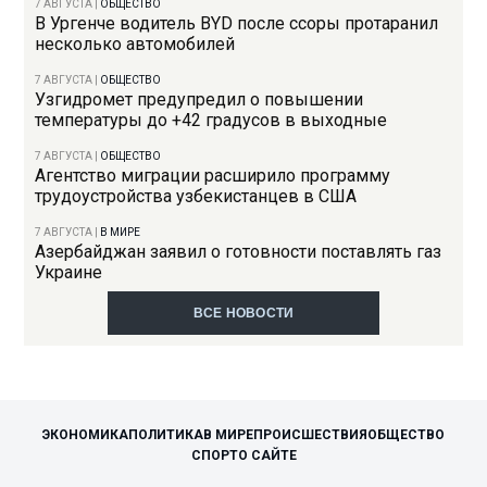
7 АВГУСТА
|
ОБЩЕСТВО
В Ургенче водитель BYD после ссоры протаранил
несколько автомобилей
7 АВГУСТА
|
ОБЩЕСТВО
Узгидромет предупредил о повышении
температуры до +42 градусов в выходные
7 АВГУСТА
|
ОБЩЕСТВО
Агентство миграции расширило программу
трудоустройства узбекистанцев в США
7 АВГУСТА
|
В МИРЕ
Азербайджан заявил о готовности поставлять газ
Украине
ВСЕ НОВОСТИ
ЭКОНОМИКА
ПОЛИТИКА
В МИРЕ
ПРОИСШЕСТВИЯ
ОБЩЕСТВО
СПОРТ
О САЙТЕ