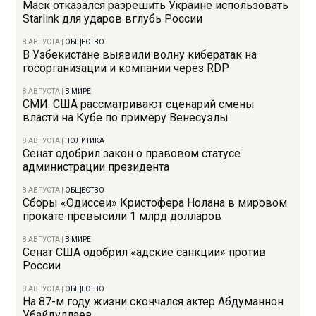
Маск отказался разрешить Украине использовать
Starlink для ударов вглубь России
8 АВГУСТА
|
ОБЩЕСТВО
В Узбекистане выявили волну кибератак на
госорганизации и компании через RDP
8 АВГУСТА
|
В МИРЕ
СМИ: США рассматривают сценарий смены
власти на Кубе по примеру Венесуэлы
8 АВГУСТА
|
ПОЛИТИКА
Сенат одобрил закон о правовом статусе
администрации президента
8 АВГУСТА
|
ОБЩЕСТВО
Сборы «Одиссеи» Кристофера Нолана в мировом
прокате превысили 1 млрд долларов
8 АВГУСТА
|
В МИРЕ
Сенат США одобрил «адские санкции» против
России
8 АВГУСТА
|
ОБЩЕСТВО
На 87-м году жизни скончался актер Абдуманнон
Убайдуллаев