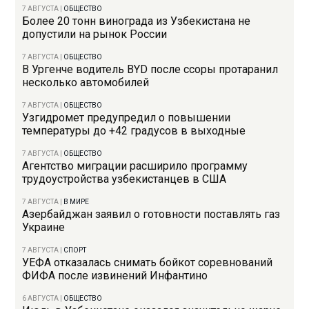
7 АВГУСТА
|
ОБЩЕСТВО
Более 20 тонн винограда из Узбекистана не
допустили на рынок России
7 АВГУСТА
|
ОБЩЕСТВО
В Ургенче водитель BYD после ссоры протаранил
несколько автомобилей
7 АВГУСТА
|
ОБЩЕСТВО
Узгидромет предупредил о повышении
температуры до +42 градусов в выходные
7 АВГУСТА
|
ОБЩЕСТВО
Агентство миграции расширило программу
трудоустройства узбекистанцев в США
7 АВГУСТА
|
В МИРЕ
Азербайджан заявил о готовности поставлять газ
Украине
7 АВГУСТА
|
СПОРТ
УЕФА отказалась снимать бойкот соревнований
ФИФА после извинений Инфантино
6 АВГУСТА
|
ОБЩЕСТВО