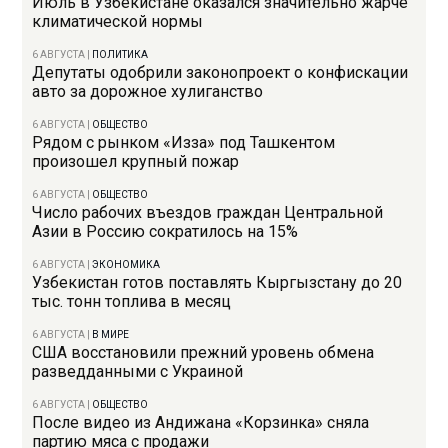
Июль в Узбекистане оказался значительно жарче
климатической нормы
6 АВГУСТА
|
ПОЛИТИКА
Депутаты одобрили законопроект о конфискации
авто за дорожное хулиганство
6 АВГУСТА
|
ОБЩЕСТВО
Рядом с рынком «Изза» под Ташкентом
произошел крупный пожар
6 АВГУСТА
|
ОБЩЕСТВО
Число рабочих въездов граждан Центральной
Азии в Россию сократилось на 15%
6 АВГУСТА
|
ЭКОНОМИКА
Узбекистан готов поставлять Кыргызстану до 20
тыс. тонн топлива в месяц
6 АВГУСТА
|
В МИРЕ
США восстановили прежний уровень обмена
разведданными с Украиной
6 АВГУСТА
|
ОБЩЕСТВО
После видео из Андижана «Корзинка» сняла
партию мяса с продажи