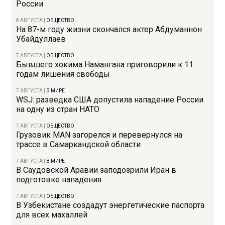
России
8 АВГУСТА
|
ОБЩЕСТВО
На 87-м году жизни скончался актер Абдуманнон
Убайдуллаев
7 АВГУСТА
|
ОБЩЕСТВО
Бывшего хокима Намангана приговорили к 11
годам лишения свободы
7 АВГУСТА
|
В МИРЕ
WSJ: разведка США допустила нападение России
на одну из стран НАТО
7 АВГУСТА
|
ОБЩЕСТВО
Грузовик MAN загорелся и перевернулся на
трассе в Самаркандской области
7 АВГУСТА
|
В МИРЕ
В Саудовской Аравии заподозрили Иран в
подготовке нападения
7 АВГУСТА
|
ОБЩЕСТВО
В Узбекистане создадут энергетические паспорта
для всех махаллей