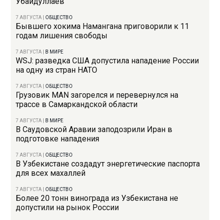
Убайдуллаев
7 АВГУСТА
|
ОБЩЕСТВО
Бывшего хокима Намангана приговорили к 11
годам лишения свободы
7 АВГУСТА
|
В МИРЕ
WSJ: разведка США допустила нападение России
на одну из стран НАТО
7 АВГУСТА
|
ОБЩЕСТВО
Грузовик MAN загорелся и перевернулся на
трассе в Самаркандской области
7 АВГУСТА
|
В МИРЕ
В Саудовской Аравии заподозрили Иран в
подготовке нападения
7 АВГУСТА
|
ОБЩЕСТВО
В Узбекистане создадут энергетические паспорта
для всех махаллей
7 АВГУСТА
|
ОБЩЕСТВО
Более 20 тонн винограда из Узбекистана не
допустили на рынок России