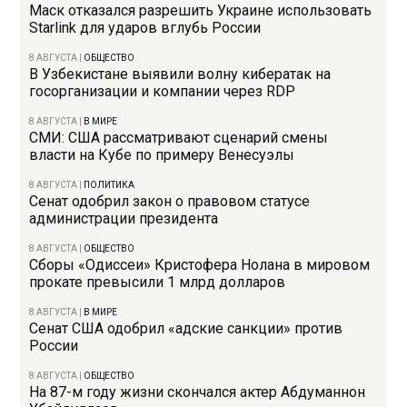
Маск отказался разрешить Украине использовать
Starlink для ударов вглубь России
8 АВГУСТА
|
ОБЩЕСТВО
В Узбекистане выявили волну кибератак на
госорганизации и компании через RDP
8 АВГУСТА
|
В МИРЕ
СМИ: США рассматривают сценарий смены
власти на Кубе по примеру Венесуэлы
8 АВГУСТА
|
ПОЛИТИКА
Сенат одобрил закон о правовом статусе
администрации президента
8 АВГУСТА
|
ОБЩЕСТВО
Сборы «Одиссеи» Кристофера Нолана в мировом
прокате превысили 1 млрд долларов
8 АВГУСТА
|
В МИРЕ
Сенат США одобрил «адские санкции» против
России
8 АВГУСТА
|
ОБЩЕСТВО
На 87-м году жизни скончался актер Абдуманнон