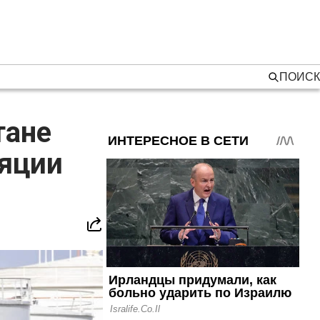
ПОИСК
тане
ляции