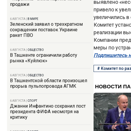
выявлено «нес
продажи
привело к увел
увеличились в 
6 АВГУСТА
|
В МИРЕ
Зеленский заявил о трехкратном
Комитет устано
сокращении поставок Украине
реализации вы
ракет ПВО
Компании пред
меры по устра
6 АВГУСТА
|
ОБЩЕСТВО
Подпишитесь н
В Ташкенте ограничили работу
рынка «Куйлюк»
#
Комитет по ра
6 АВГУСТА
|
ОБЩЕСТВО
В Ташкентской области произошел
прорыв пульпопровода АГМК
6 АВГУСТА
|
СПОРТ
Джанни Инфантино сохранил пост
президента ФИФА несмотря на
критику