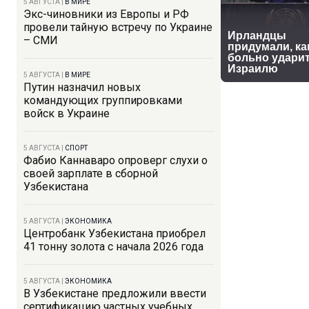
5 АВГУСТА
|
В МИРЕ
Экс-чиновники из Европы и РФ
провели тайную встречу по Украине
– СМИ
5 АВГУСТА
|
В МИРЕ
Путин назначил новых
командующих группировками
войск в Украине
5 АВГУСТА
|
СПОРТ
Фабио Каннаваро опроверг слухи о
своей зарплате в сборной
Узбекистана
5 АВГУСТА
|
ЭКОНОМИКА
Центробанк Узбекистана приобрел
41 тонну золота с начала 2026 года
5 АВГУСТА
|
ЭКОНОМИКА
В Узбекистане предложили ввести
сертификацию частных учебных