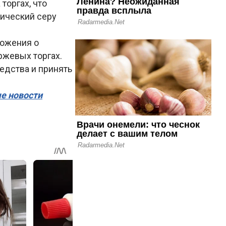
торгах, что
нический серу
ложения о
ржевых торгах.
едства и принять
ые новости