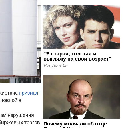
екистана
признал
иновной в
кам нарушения
 биржевых торгов