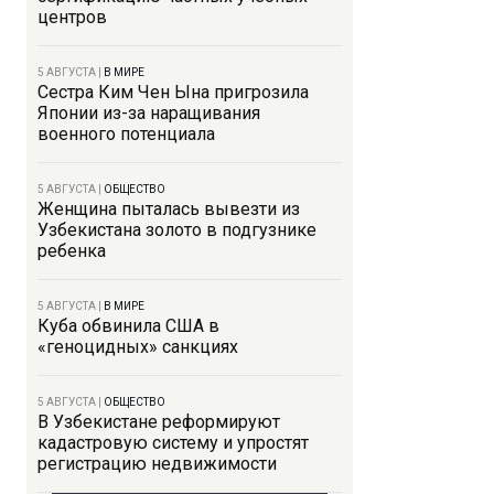
центров
5 АВГУСТА
|
В МИРЕ
Сестра Ким Чен Ына пригрозила
Японии из-за наращивания
военного потенциала
5 АВГУСТА
|
ОБЩЕСТВО
Женщина пыталась вывезти из
Узбекистана золото в подгузнике
ребенка
5 АВГУСТА
|
В МИРЕ
Куба обвинила США в
«геноцидных» санкциях
5 АВГУСТА
|
ОБЩЕСТВО
В Узбекистане реформируют
кадастровую систему и упростят
регистрацию недвижимости