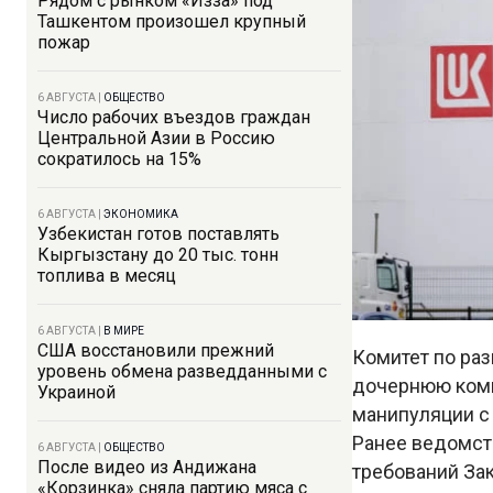
Рядом с рынком «Изза» под
Ташкентом произошел крупный
пожар
6 АВГУСТА
|
ОБЩЕСТВО
Число рабочих въездов граждан
Центральной Азии в Россию
сократилось на 15%
6 АВГУСТА
|
ЭКОНОМИКА
Узбекистан готов поставлять
Кыргызстану до 20 тыс. тонн
топлива в месяц
6 АВГУСТА
|
В МИРЕ
США восстановили прежний
Комитет по ра
уровень обмена разведданными с
дочернюю компа
Украиной
манипуляции с 
Ранее ведомс
6 АВГУСТА
|
ОБЩЕСТВО
После видео из Андижана
требований Зак
«Корзинка» сняла партию мяса с