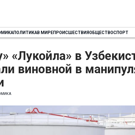
ОМИКА
ПОЛИТИКА
В МИРЕ
ПРОИСШЕСТВИЯ
ОБЩЕСТВО
СПОРТ
» «Лукойла» в Узбекис
али виновной в манипу
и
ОМИКА