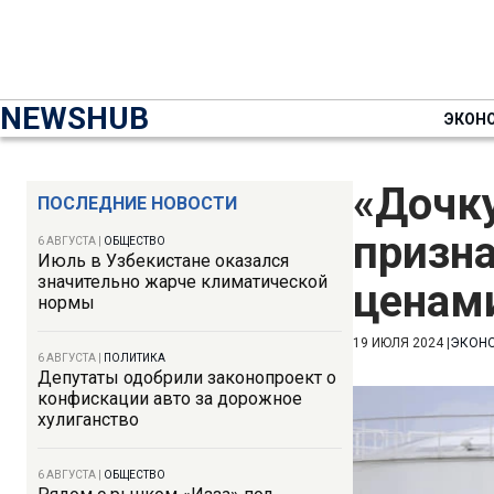
NEWSHUB
ЭКОН
«Дочку
ПОСЛЕДНИЕ НОВОСТИ
призн
6 АВГУСТА
|
ОБЩЕСТВО
Июль в Узбекистане оказался
значительно жарче климатической
ценам
нормы
19 ИЮЛЯ 2024
|
ЭКОН
6 АВГУСТА
|
ПОЛИТИКА
Депутаты одобрили законопроект о
конфискации авто за дорожное
хулиганство
6 АВГУСТА
|
ОБЩЕСТВО