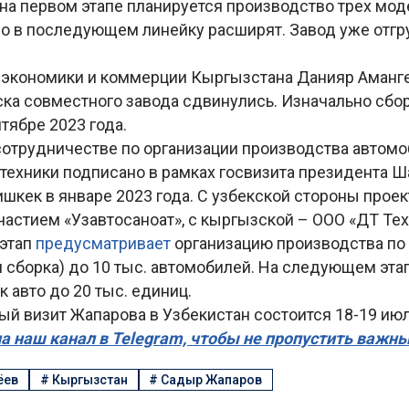
 на первом этапе планируется производство трех моде
, но в последующем линейку расширят. Завод уже отг
 экономики и коммерции Кыргызстана Данияр Аман
ска совместного завода сдвинулись. Изначально сбо
нтябре 2023 года.
сотрудничестве по организации производства автомо
техники подписано в рамках госвизита президента Ш
шкек в январе 2023 года. С узбекской стороны проек
частием «Узавтосаноат», с кыргызской – ООО «ДТ Тех
 этап
предусматривает
организацию производства по
 сборка) до 10 тыс. автомобилей. На следующем эта
 авто до 20 тыс. единиц.
й визит Жапарова в Узбекистан состоится 18-19 июл
а наш канал в Telegram, чтобы не пропустить важн
ёев
#
Кыргызстан
#
Садыр Жапаров