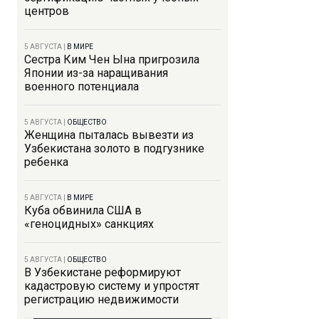
центров
5 АВГУСТА
|
В МИРЕ
Сестра Ким Чен Ына пригрозила
Японии из-за наращивания
военного потенциала
5 АВГУСТА
|
ОБЩЕСТВО
Женщина пыталась вывезти из
Узбекистана золото в подгузнике
ребенка
5 АВГУСТА
|
В МИРЕ
Куба обвинила США в
«геноцидных» санкциях
5 АВГУСТА
|
ОБЩЕСТВО
В Узбекистане реформируют
кадастровую систему и упростят
регистрацию недвижимости