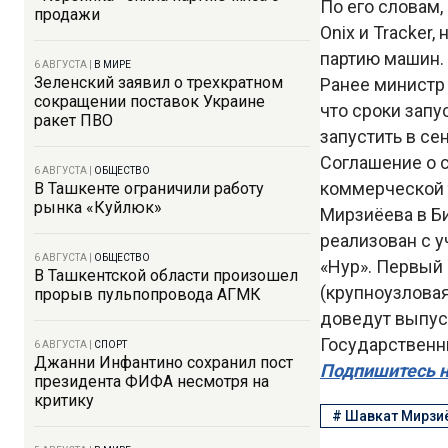
По его словам,
продажи
Onix и Tracker
партию машин.
6 АВГУСТА
|
В МИРЕ
Зеленский заявил о трехкратном
Ранее министр
сокращении поставок Украине
что сроки запу
ракет ПВО
запустить в се
Соглашение о 
6 АВГУСТА
|
ОБЩЕСТВО
коммерческой 
В Ташкенте ограничили работу
рынка «Куйлюк»
Мирзиёева в Би
реализован с у
6 АВГУСТА
|
ОБЩЕСТВО
«Нур». Первый
В Ташкентской области произошел
(крупноузловая
прорыв пульпопровода АГМК
доведут выпуск
Государственны
6 АВГУСТА
|
СПОРТ
Джанни Инфантино сохранил пост
Подпишитесь н
президента ФИФА несмотря на
критику
#
Шавкат Мирзи