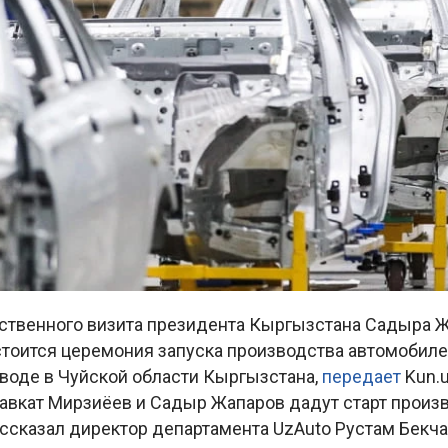
рственного визита президента Кыргызстана Садыра 
стоится церемония запуска производства автомобиле
воде в Чуйской области Кыргызстана,
передает
Kun.u
вкат Мирзиёев и Садыр Жапаров дадут старт произв
ссказал директор департамента UzAuto Рустам Бекча