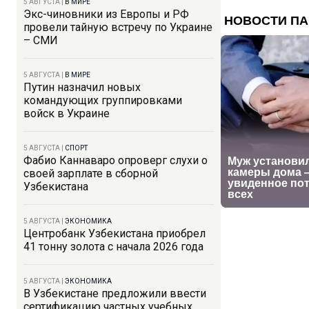
5 АВГУСТА
|
В МИРЕ
Экс-чиновники из Европы и РФ
провели тайную встречу по Украине
– СМИ
5 АВГУСТА
|
В МИРЕ
Путин назначил новых
командующих группировками
войск в Украине
5 АВГУСТА
|
СПОРТ
Фабио Каннаваро опроверг слухи о
своей зарплате в сборной
Узбекистана
5 АВГУСТА
|
ЭКОНОМИКА
Центробанк Узбекистана приобрел
41 тонну золота с начала 2026 года
5 АВГУСТА
|
ЭКОНОМИКА
В Узбекистане предложили ввести
сертификацию частных учебных