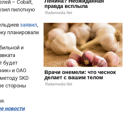
лей – Cobalt,
рузил пилотную
гельдиев
заявил
,
рку планировали
бильной и
авката
т будет
ник» и ОАО
 методу SKD
пе стороны
я.
ые новости