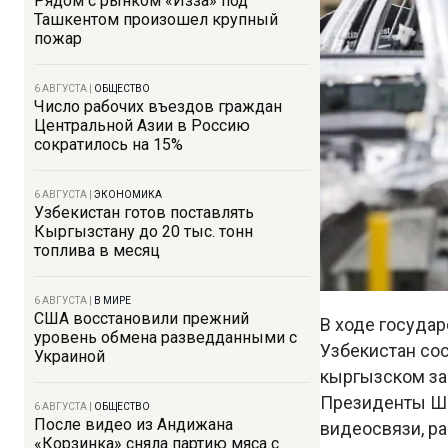
Рядом с рынком «Изза» под
Ташкентом произошел крупный
пожар
6 АВГУСТА
|
ОБЩЕСТВО
Число рабочих въездов граждан
Центральной Азии в Россию
сократилось на 15%
6 АВГУСТА
|
ЭКОНОМИКА
Узбекистан готов поставлять
Кыргызстану до 20 тыс. тонн
топлива в месяц
6 АВГУСТА
|
В МИРЕ
США восстановили прежний
В ходе госуда
уровень обмена разведданными с
Узбекистан со
Украиной
кыргызском за
Президенты Ша
6 АВГУСТА
|
ОБЩЕСТВО
После видео из Андижана
видеосвязи, ра
«Корзинка» сняла партию мяса с