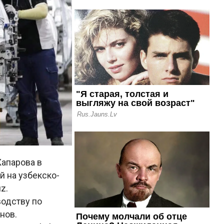
Жапарова в
й на узбекско-
z.
одству по
нов.