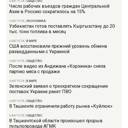
6 АВГУСТА
|
ОБЩЕСТВО
Число рабочих въездов граждан Центральной
Азии в Россию сократилось на 15%
6 АВГУСТА
|
ЭКОНОМИКА
Узбекистан готов поставлять Кыргызстану до 20
тыс. тонн топлива в месяц
6 АВГУСТА
|
В МИРЕ
США восстановили прежний уровень обмена
разведданными с Украиной
6 АВГУСТА
|
ОБЩЕСТВО
После видео из Андижана «Корзинка» сняла
партию мяса с продажи
6 АВГУСТА
|
В МИРЕ
Зеленский заявил о трехкратном сокращении
поставок Украине ракет ПВО
6 АВГУСТА
|
ОБЩЕСТВО
В Ташкенте ограничили работу рынка «Куйлюк»
6 АВГУСТА
|
ОБЩЕСТВО
В Ташкентской области произошел прорыв
пульпопровода АГМК