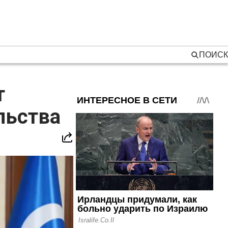
ПОИСК
т
льства