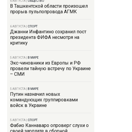
6 АВГУСТА
|
ОБЩЕСТВО
В Ташкентской области произошел
прорыв пульпопровода АГМК
6 АВГУСТА
|
СПОРТ
Джанни Инфантино сохранил пост
президента ФИФА несмотря на
критику
5 АВГУСТА
|
В МИРЕ
Экс-чиновники из Европы и РФ
провели тайную встречу по Украине
– СМИ
5 АВГУСТА
|
В МИРЕ
Путин назначил новых
командующих группировками
войск в Украине
5 АВГУСТА
|
СПОРТ
Фабио Каннаваро опроверг слухи о
своей зарплате в сборной