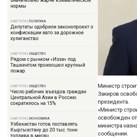
значительно жарче климатической
нормы
6 АВГУСТА
|
ПОЛИТИКА
Депутаты одобрили законопроект о
конфискации авто за дорожное
хулиганство
6 АВГУСТА
|
ОБЩЕСТВО
Рядом с рынком «Изза» под
Ташкентом произошел крупный
пожар
Министр строи
6 АВГУСТА
|
ОБЩЕСТВО
Число рабочих въездов граждан
Закиров освоб
Центральной Азии в Россию
президента.
сократилось на 15%
«Министр стро
освобожден от
6 АВГУСТА
|
ЭКОНОМИКА
Узбекистан готов поставлять
министра назн
Кыргызстану до 20 тыс. тонн
сообщении.
топлива в месяц