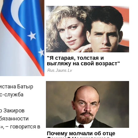
истана Батыр
сс-служба
р Закиров
бязанности
, – говорится в