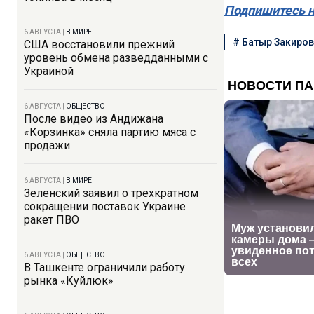
Подпишитесь н
6 АВГУСТА
|
В МИРЕ
#
Батыр Закиров
США восстановили прежний
уровень обмена разведданными с
Украиной
6 АВГУСТА
|
ОБЩЕСТВО
После видео из Андижана
«Корзинка» сняла партию мяса с
продажи
6 АВГУСТА
|
В МИРЕ
Зеленский заявил о трехкратном
сокращении поставок Украине
ракет ПВО
6 АВГУСТА
|
ОБЩЕСТВО
В Ташкенте ограничили работу
рынка «Куйлюк»