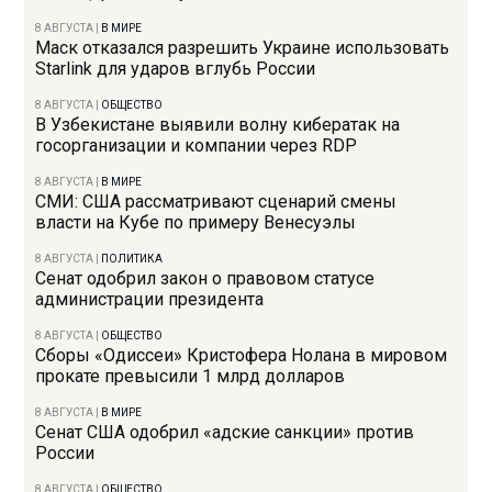
8 АВГУСТА
|
В МИРЕ
Маск отказался разрешить Украине использовать
Starlink для ударов вглубь России
8 АВГУСТА
|
ОБЩЕСТВО
В Узбекистане выявили волну кибератак на
госорганизации и компании через RDP
8 АВГУСТА
|
В МИРЕ
СМИ: США рассматривают сценарий смены
власти на Кубе по примеру Венесуэлы
8 АВГУСТА
|
ПОЛИТИКА
Сенат одобрил закон о правовом статусе
администрации президента
8 АВГУСТА
|
ОБЩЕСТВО
Сборы «Одиссеи» Кристофера Нолана в мировом
прокате превысили 1 млрд долларов
8 АВГУСТА
|
В МИРЕ
Сенат США одобрил «адские санкции» против
России
8 АВГУСТА
|
ОБЩЕСТВО