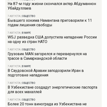
На 87-м году жизни скончался актер Абдуманнон
Убайдуллаев
7 АВГУСТА
|
ОБЩЕСТВО
Бывшего хокима Намангана приговорили к 11
годам лишения свободы
7 АВГУСТА
|
В МИРЕ
WSJ: разведка США допустила нападение России
на одну из стран НАТО
7 АВГУСТА
|
ОБЩЕСТВО
Грузовик MAN загорелся и перевернулся на
трассе в Самаркандской области
7 АВГУСТА
|
В МИРЕ
В Саудовской Аравии заподозрили Иран в
подготовке нападения
7 АВГУСТА
|
ОБЩЕСТВО
В Узбекистане создадут энергетические паспорта
для всех махаллей
7 АВГУСТА
|
ОБЩЕСТВО
Более 20 тонн винограда из Узбекистана не