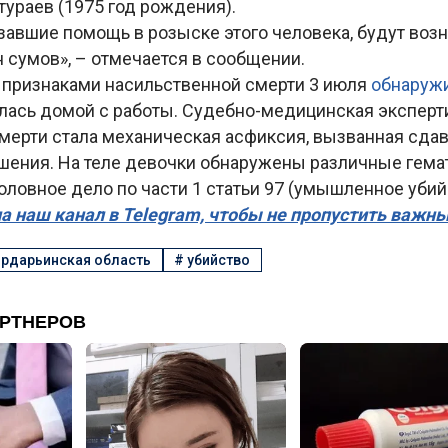
ураев (1975 год рождения).
завшие помощь в розыске этого человека, будут воз
 сумов», – отмечается в сообщении.
с признаками насильственной смерти 3 июля
обнаруж
лась домой с работы. Судебно-медицинская эксперти
смерти стала механическая асфиксия, вызванная сда
ушения. На теле девочки обнаружены различные гема
ловное дело по части 1 статьи 97 (умышленное убий
а наш канал в Telegram, чтобы не пропустить важн
рдарьинская область
#
убийство