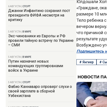
Юлдошали Холт
6 АВГУСТА
|
СПОРТ
«Граждане, ока
Джанни Инфантино сохранил пост
размере 10 млн
президента ФИФА несмотря на
критику
Тело ребенка 
вечером верну
что причиной 
5 АВГУСТА
|
В МИРЕ
Экс-чиновники из Европы и РФ
результате уд
провели тайную встречу по Украине
Возбуждено уго
– СМИ
Подпишитесь н
5 АВГУСТА
|
В МИРЕ
Путин назначил новых
#
Янгиер
#
Сы
командующих группировками
войск в Украине
5 АВГУСТА
|
СПОРТ
Фабио Каннаваро опроверг слухи о
своей зарплате в сборной
Узбекистана