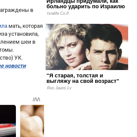
награждены в
ила
мать, которая
за установила,
влением шеи в
томы.
ство) УК.
ые новости