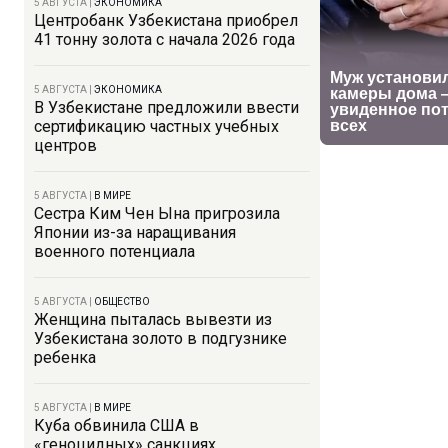
5 АВГУСТА
|
ЭКОНОМИКА
Центробанк Узбекистана приобрел
41 тонну золота с начала 2026 года
5 АВГУСТА
|
ЭКОНОМИКА
В Узбекистане предложили ввести
сертификацию частных учебных
центров
5 АВГУСТА
|
В МИРЕ
Сестра Ким Чен Ына пригрозила
Японии из-за наращивания
военного потенциала
5 АВГУСТА
|
ОБЩЕСТВО
Женщина пыталась вывезти из
Узбекистана золото в подгузнике
ребенка
5 АВГУСТА
|
В МИРЕ
Куба обвинила США в
«геноцидных» санкциях