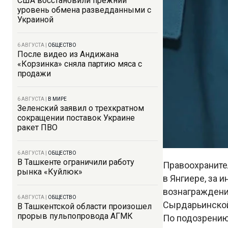
США восстановили прежний
уровень обмена разведданными с
Украиной
6 АВГУСТА
|
ОБЩЕСТВО
После видео из Андижана
«Корзинка» сняла партию мяса с
продажи
6 АВГУСТА
|
В МИРЕ
Зеленский заявил о трехкратном
сокращении поставок Украине
ракет ПВО
6 АВГУСТА
|
ОБЩЕСТВО
В Ташкенте ограничили работу
Правоохраните
рынка «Куйлюк»
в Янгиере, за
вознаграждени
6 АВГУСТА
|
ОБЩЕСТВО
Сырдарьинской
В Ташкентской области произошел
прорыв пульпопровода АГМК
По подозрению