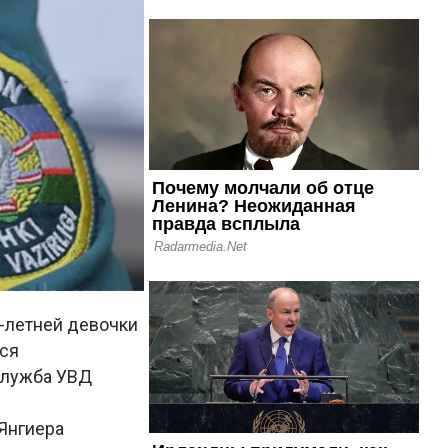
-летней девочки
тся
служба УВД
Янгиера