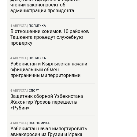
чтении законопроект об
администрации президента
4 АВГУСТА
|
ПОЛИТИКА
В отношении хокимов 10 районов
Ташкента проведут служебную
проверку
4 АВГУСТА
|
ПОЛИТИКА
Узбекистан и Кыргызстан начали
официальный обмен
приграничными территориями
4 АВГУСТА
|
СПОРТ
Защитник сборной Узбекистана
Жахонгир Урозов перешел в
«Рубин»
4 АВГУСТА
|
ЭКОНОМИКА
Узбекистан начал импортировать
авиакеросин из Грузии и Ирака