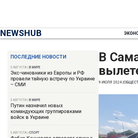
NEWSHUB
ЭКОН
В Сама
ПОСЛЕДНИЕ НОВОСТИ
вылете
5 АВГУСТА
|
В МИРЕ
Экс-чиновники из Европы и РФ
провели тайную встречу по Украине
9 ИЮЛЯ 2024
|
ОБЩЕС
– СМИ
5 АВГУСТА
|
В МИРЕ
Путин назначил новых
командующих группировками
войск в Украине
5 АВГУСТА
|
СПОРТ