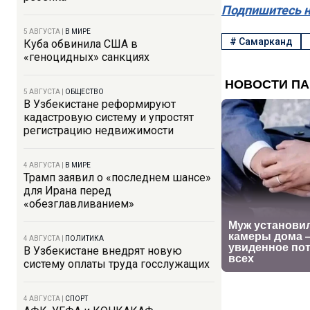
Подпишитесь н
5 АВГУСТА
|
В МИРЕ
#
Самарканд
Куба обвинила США в
«геноцидных» санкциях
5 АВГУСТА
|
ОБЩЕСТВО
В Узбекистане реформируют
кадастровую систему и упростят
регистрацию недвижимости
4 АВГУСТА
|
В МИРЕ
Трамп заявил о «последнем шансе»
для Ирана перед
«обезглавливанием»
4 АВГУСТА
|
ПОЛИТИКА
В Узбекистане внедрят новую
систему оплаты труда госслужащих
4 АВГУСТА
|
СПОРТ