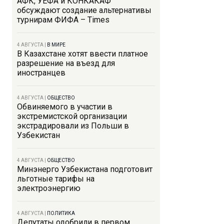
АФК, УЕФА и КОНКАКАФ
обсуждают создание альтернативы
турнирам ФИФА – Times
4 АВГУСТА
|
В МИРЕ
В Казахстане хотят ввести платное
разрешение на въезд для
иностранцев
4 АВГУСТА
|
ОБЩЕСТВО
Обвиняемого в участии в
экстремистской организации
экстрадировали из Польши в
Узбекистан
4 АВГУСТА
|
ОБЩЕСТВО
Минэнерго Узбекистана подготовит
льготные тарифы на
электроэнергию
4 АВГУСТА
|
ПОЛИТИКА
Депутаты одобрили в первом