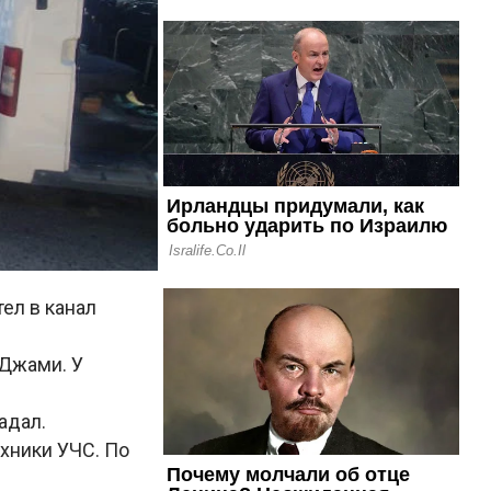
ел в канал
 Джами. У
адал.
хники УЧС. По