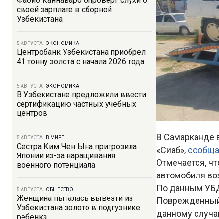
Фабио Каннаваро опроверг слухи о
своей зарплате в сборной
Узбекистана
5 АВГУСТА
|
ЭКОНОМИКА
Центробанк Узбекистана приобрел
41 тонну золота с начала 2026 года
5 АВГУСТА
|
ЭКОНОМИКА
В Узбекистане предложили ввести
сертификацию частных учебных
центров
В Самарканде в
5 АВГУСТА
|
В МИРЕ
Сестра Ким Чен Ына пригрозила
«Сиаб»,
сообщ
Японии из-за наращивания
Отмечается, ч
военного потенциала
автомобиля во
По данным УБД
5 АВГУСТА
|
ОБЩЕСТВО
Женщина пыталась вывезти из
Поврежденный 
Узбекистана золото в подгузнике
данному случа
ребенка