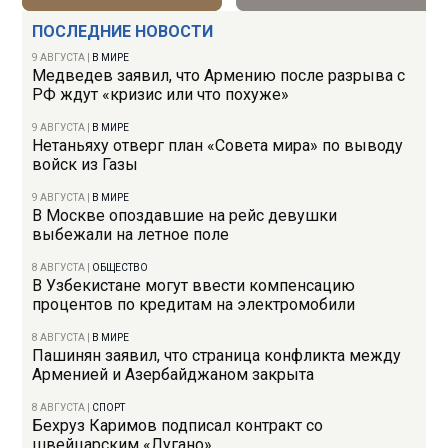
ПОСЛЕДНИЕ НОВОСТИ
9 АВГУСТА
|
В МИРЕ
Медведев заявил, что Армению после разрыва с
РФ ждут «кризис или что похуже»
9 АВГУСТА
|
В МИРЕ
Нетаньяху отверг план «Совета мира» по выводу
войск из Газы
9 АВГУСТА
|
В МИРЕ
В Москве опоздавшие на рейс девушки
выбежали на летное поле
8 АВГУСТА
|
ОБЩЕСТВО
В Узбекистане могут ввести компенсацию
процентов по кредитам на электромобили
8 АВГУСТА
|
В МИРЕ
Пашинян заявил, что страница конфликта между
Арменией и Азербайджаном закрыта
8 АВГУСТА
|
СПОРТ
Бехруз Каримов подписал контракт со
швейцарским «Лугано»