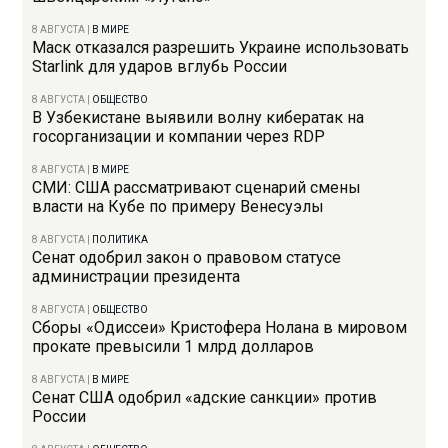
8 АВГУСТА
|
В МИРЕ
Маск отказался разрешить Украине использовать
Starlink для ударов вглубь России
8 АВГУСТА
|
ОБЩЕСТВО
В Узбекистане выявили волну кибератак на
госорганизации и компании через RDP
8 АВГУСТА
|
В МИРЕ
СМИ: США рассматривают сценарий смены
власти на Кубе по примеру Венесуэлы
8 АВГУСТА
|
ПОЛИТИКА
Сенат одобрил закон о правовом статусе
администрации президента
8 АВГУСТА
|
ОБЩЕСТВО
Сборы «Одиссеи» Кристофера Нолана в мировом
прокате превысили 1 млрд долларов
8 АВГУСТА
|
В МИРЕ
Сенат США одобрил «адские санкции» против
России