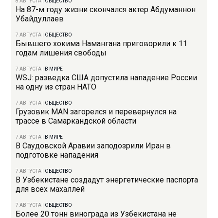
8 АВГУСТА
|
ОБЩЕСТВО
На 87-м году жизни скончался актер Абдуманнон
Убайдуллаев
7 АВГУСТА
|
ОБЩЕСТВО
Бывшего хокима Намангана приговорили к 11
годам лишения свободы
7 АВГУСТА
|
В МИРЕ
WSJ: разведка США допустила нападение России
на одну из стран НАТО
7 АВГУСТА
|
ОБЩЕСТВО
Грузовик MAN загорелся и перевернулся на
трассе в Самаркандской области
7 АВГУСТА
|
В МИРЕ
В Саудовской Аравии заподозрили Иран в
подготовке нападения
7 АВГУСТА
|
ОБЩЕСТВО
В Узбекистане создадут энергетические паспорта
для всех махаллей
7 АВГУСТА
|
ОБЩЕСТВО
Более 20 тонн винограда из Узбекистана не