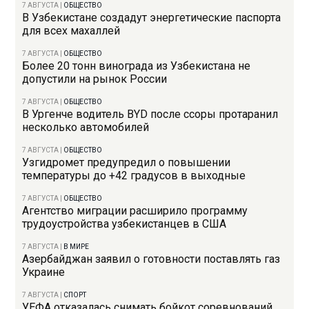
7 АВГУСТА
|
ОБЩЕСТВО
В Узбекистане создадут энергетические паспорта
для всех махаллей
7 АВГУСТА
|
ОБЩЕСТВО
Более 20 тонн винограда из Узбекистана не
допустили на рынок России
7 АВГУСТА
|
ОБЩЕСТВО
В Ургенче водитель BYD после ссоры протаранил
несколько автомобилей
7 АВГУСТА
|
ОБЩЕСТВО
Узгидромет предупредил о повышении
температуры до +42 градусов в выходные
7 АВГУСТА
|
ОБЩЕСТВО
Агентство миграции расширило программу
трудоустройства узбекистанцев в США
7 АВГУСТА
|
В МИРЕ
Азербайджан заявил о готовности поставлять газ
Украине
7 АВГУСТА
|
СПОРТ
УЕФА отказалась снимать бойкот соревнований