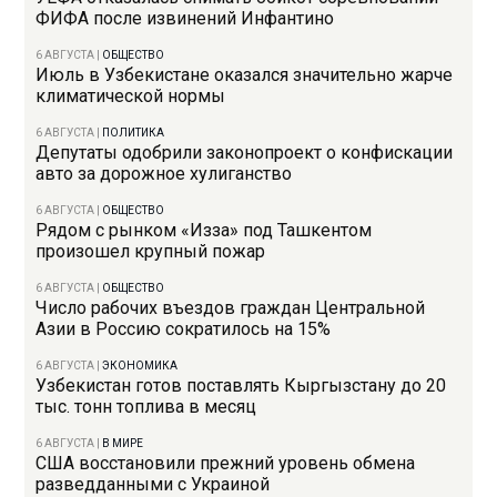
ФИФА после извинений Инфантино
6 АВГУСТА
|
ОБЩЕСТВО
Июль в Узбекистане оказался значительно жарче
климатической нормы
6 АВГУСТА
|
ПОЛИТИКА
Депутаты одобрили законопроект о конфискации
авто за дорожное хулиганство
6 АВГУСТА
|
ОБЩЕСТВО
Рядом с рынком «Изза» под Ташкентом
произошел крупный пожар
6 АВГУСТА
|
ОБЩЕСТВО
Число рабочих въездов граждан Центральной
Азии в Россию сократилось на 15%
6 АВГУСТА
|
ЭКОНОМИКА
Узбекистан готов поставлять Кыргызстану до 20
тыс. тонн топлива в месяц
6 АВГУСТА
|
В МИРЕ
США восстановили прежний уровень обмена
разведданными с Украиной