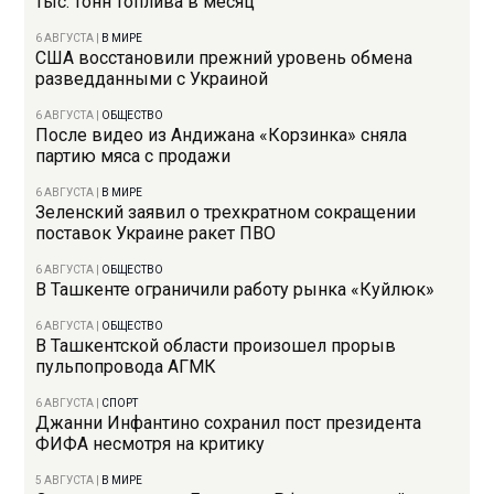
тыс. тонн топлива в месяц
6 АВГУСТА
|
В МИРЕ
США восстановили прежний уровень обмена
разведданными с Украиной
6 АВГУСТА
|
ОБЩЕСТВО
После видео из Андижана «Корзинка» сняла
партию мяса с продажи
6 АВГУСТА
|
В МИРЕ
Зеленский заявил о трехкратном сокращении
поставок Украине ракет ПВО
6 АВГУСТА
|
ОБЩЕСТВО
В Ташкенте ограничили работу рынка «Куйлюк»
6 АВГУСТА
|
ОБЩЕСТВО
В Ташкентской области произошел прорыв
пульпопровода АГМК
6 АВГУСТА
|
СПОРТ
Джанни Инфантино сохранил пост президента
ФИФА несмотря на критику
5 АВГУСТА
|
В МИРЕ