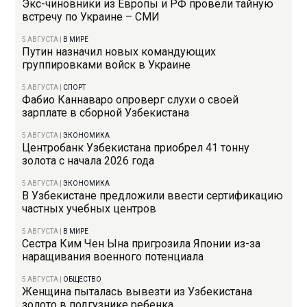
Экс-чиновники из Европы и РФ провели тайную
встречу по Украине – СМИ
5 АВГУСТА
|
В МИРЕ
Путин назначил новых командующих
группировками войск в Украине
5 АВГУСТА
|
СПОРТ
Фабио Каннаваро опроверг слухи о своей
зарплате в сборной Узбекистана
5 АВГУСТА
|
ЭКОНОМИКА
Центробанк Узбекистана приобрел 41 тонну
золота с начала 2026 года
5 АВГУСТА
|
ЭКОНОМИКА
В Узбекистане предложили ввести сертификацию
частных учебных центров
5 АВГУСТА
|
В МИРЕ
Сестра Ким Чен Ына пригрозила Японии из-за
наращивания военного потенциала
5 АВГУСТА
|
ОБЩЕСТВО
Женщина пыталась вывезти из Узбекистана
золото в подгузнике ребенка