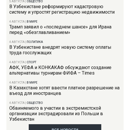
5 АВГУСТА
|
ОБЩЕСТВО
В Узбекистане реформируют кадастровую
систему и упростят регистрацию недвижимости
4 АВГУСТА
|
В МИРЕ
Трамп заявил о «последнем шансе» для Ирана
перед «обезглавливанием»
4 АВГУСТА
|
ПОЛИТИКА
В Узбекистане внедрят новую систему оплаты
труда госслужащих
4 АВГУСТА
|
СПОРТ
АФК, УЕФА и КОНКАКАФ обсуждают создание
альтернативы турнирам ФИФА – Times
4 АВГУСТА
|
В МИРЕ
В Казахстане хотят ввести платное разрешение на
въезд для иностранцев
4 АВГУСТА
|
ОБЩЕСТВО
Обвиняемого в участии в экстремистской
организации экстрадировали из Польши в
Узбекистан