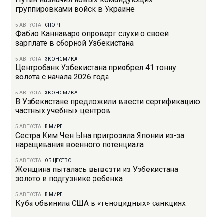
группировками войск в Украине
5 АВГУСТА
|
СПОРТ
Фабио Каннаваро опроверг слухи о своей
зарплате в сборной Узбекистана
5 АВГУСТА
|
ЭКОНОМИКА
Центробанк Узбекистана приобрел 41 тонну
золота с начала 2026 года
5 АВГУСТА
|
ЭКОНОМИКА
В Узбекистане предложили ввести сертификацию
частных учебных центров
5 АВГУСТА
|
В МИРЕ
Сестра Ким Чен Ына пригрозила Японии из-за
наращивания военного потенциала
5 АВГУСТА
|
ОБЩЕСТВО
Женщина пыталась вывезти из Узбекистана
золото в подгузнике ребенка
5 АВГУСТА
|
В МИРЕ
Куба обвинила США в «геноцидных» санкциях