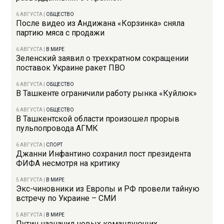
6 АВГУСТА
|
ОБЩЕСТВО
После видео из Андижана «Корзинка» сняла
партию мяса с продажи
6 АВГУСТА
|
В МИРЕ
Зеленский заявил о трехкратном сокращении
поставок Украине ракет ПВО
6 АВГУСТА
|
ОБЩЕСТВО
В Ташкенте ограничили работу рынка «Куйлюк»
6 АВГУСТА
|
ОБЩЕСТВО
В Ташкентской области произошел прорыв
пульпопровода АГМК
6 АВГУСТА
|
СПОРТ
Джанни Инфантино сохранил пост президента
ФИФА несмотря на критику
5 АВГУСТА
|
В МИРЕ
Экс-чиновники из Европы и РФ провели тайную
встречу по Украине – СМИ
5 АВГУСТА
|
В МИРЕ
Путин назначил новых командующих