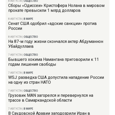
8 АВГУСТА
|
ОБЩЕСТВО
Сборы «Одиссеи» Кристофера Нолана в мировом
прокате превысили 1 млрд долларов
8 АВГУСТА
|
В МИРЕ
Сенат США одобрил «адские санкции» против
России
8 АВГУСТА
|
ОБЩЕСТВО
На 87-м году жизни скончался актер Абдуманнон
Убайдуллаев
7 АВГУСТА
|
ОБЩЕСТВО
Бывшего хокима Намангана приговорили к 11
годам лишения свободы
7 АВГУСТА
|
В МИРЕ
WSJ: разведка США допустила нападение России
на одну из стран НАТО
7 АВГУСТА
|
ОБЩЕСТВО
Грузовик MAN загорелся и перевернулся на
трассе в Самаркандской области
7 АВГУСТА
|
В МИРЕ
В Саудовской Аравии заподозрили Иран в