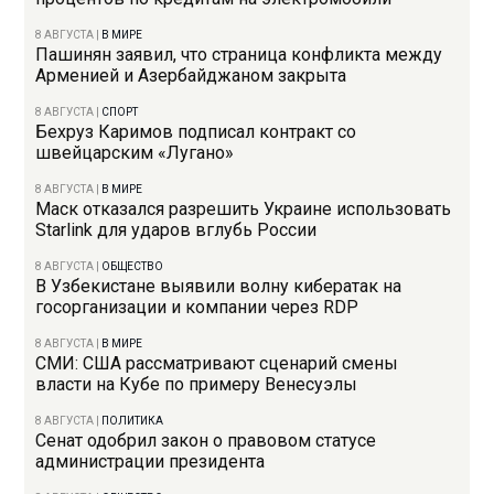
8 АВГУСТА
|
В МИРЕ
Пашинян заявил, что страница конфликта между
Арменией и Азербайджаном закрыта
8 АВГУСТА
|
СПОРТ
Бехруз Каримов подписал контракт со
швейцарским «Лугано»
8 АВГУСТА
|
В МИРЕ
Маск отказался разрешить Украине использовать
Starlink для ударов вглубь России
8 АВГУСТА
|
ОБЩЕСТВО
В Узбекистане выявили волну кибератак на
госорганизации и компании через RDP
8 АВГУСТА
|
В МИРЕ
СМИ: США рассматривают сценарий смены
власти на Кубе по примеру Венесуэлы
8 АВГУСТА
|
ПОЛИТИКА
Сенат одобрил закон о правовом статусе
администрации президента