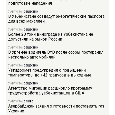
подготовке нападения
7 АВГУСТА
|
ОБЩЕСТВО
В Узбекистане создадут энергетические паспорта
для всех махаллей
7 АВГУСТА
|
ОБЩЕСТВО
Более 20 тонн винограда из Узбекистана не
допустили на рынок России
7 АВГУСТА
|
ОБЩЕСТВО
В Ургенче водитель BYD после ссоры протаранил
несколько автомобилей
7 АВГУСТА
|
ОБЩЕСТВО
Узгидромет предупредил о повышении
температуры до +42 градусов в выходные
7 АВГУСТА
|
ОБЩЕСТВО
Агентство миграции расширило программу
трудоустройства узбекистанцев в США
7 АВГУСТА
|
В МИРЕ
Азербайджан заявил о готовности поставлять газ
Украине