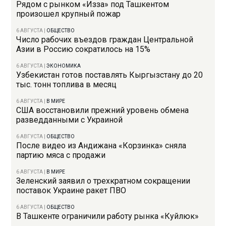
Рядом с рынком «Изза» под Ташкентом
произошел крупный пожар
6 АВГУСТА
|
ОБЩЕСТВО
Число рабочих въездов граждан Центральной
Азии в Россию сократилось на 15%
6 АВГУСТА
|
ЭКОНОМИКА
Узбекистан готов поставлять Кыргызстану до 20
тыс. тонн топлива в месяц
6 АВГУСТА
|
В МИРЕ
США восстановили прежний уровень обмена
разведданными с Украиной
6 АВГУСТА
|
ОБЩЕСТВО
После видео из Андижана «Корзинка» сняла
партию мяса с продажи
6 АВГУСТА
|
В МИРЕ
Зеленский заявил о трехкратном сокращении
поставок Украине ракет ПВО
6 АВГУСТА
|
ОБЩЕСТВО
В Ташкенте ограничили работу рынка «Куйлюк»