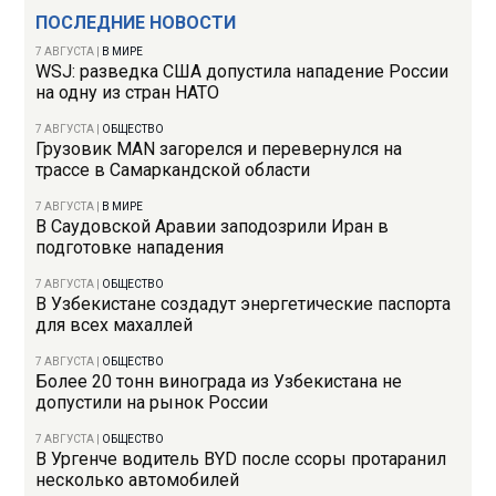
ПОСЛЕДНИЕ НОВОСТИ
7 АВГУСТА
|
В МИРЕ
WSJ: разведка США допустила нападение России
на одну из стран НАТО
7 АВГУСТА
|
ОБЩЕСТВО
Грузовик MAN загорелся и перевернулся на
трассе в Самаркандской области
7 АВГУСТА
|
В МИРЕ
В Саудовской Аравии заподозрили Иран в
подготовке нападения
7 АВГУСТА
|
ОБЩЕСТВО
В Узбекистане создадут энергетические паспорта
для всех махаллей
7 АВГУСТА
|
ОБЩЕСТВО
Более 20 тонн винограда из Узбекистана не
допустили на рынок России
7 АВГУСТА
|
ОБЩЕСТВО
В Ургенче водитель BYD после ссоры протаранил
несколько автомобилей