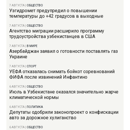
7 АВГУСТА
|
ОБЩЕСТВО
Узгидромет предупредил о повышении
температуры до +42 градусов в выходные
7 АВГУСТА
|
ОБЩЕСТВО
Агентство миграции расширило программу
трудоустройства узбекистанцев в США
7 АВГУСТА
|
В МИРЕ
Азербайджан заявил о готовности поставлять газ
Украине
7 АВГУСТА
|
СПОРТ
УЕФА отказалась снимать бойкот соревнований
ФИФА после извинений Инфантино
6 АВГУСТА
|
ОБЩЕСТВО
Июль в Узбекистане оказался значительно жарче
климатической нормы
6 АВГУСТА
|
ПОЛИТИКА
Депутаты одобрили законопроект о конфискации
авто за дорожное хулиганство
6 АВГУСТА
|
ОБЩЕСТВО