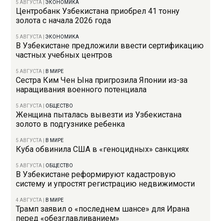
5 АВГУСТА
|
ЭКОНОМИКА
Центробанк Узбекистана приобрел 41 тонну
золота с начала 2026 года
5 АВГУСТА
|
ЭКОНОМИКА
В Узбекистане предложили ввести сертификацию
частных учебных центров
5 АВГУСТА
|
В МИРЕ
Сестра Ким Чен Ына пригрозила Японии из-за
наращивания военного потенциала
5 АВГУСТА
|
ОБЩЕСТВО
Женщина пыталась вывезти из Узбекистана
золото в подгузнике ребенка
5 АВГУСТА
|
В МИРЕ
Куба обвинила США в «геноцидных» санкциях
5 АВГУСТА
|
ОБЩЕСТВО
В Узбекистане реформируют кадастровую
систему и упростят регистрацию недвижимости
4 АВГУСТА
|
В МИРЕ
Трамп заявил о «последнем шансе» для Ирана
перед «обезглавливанием»