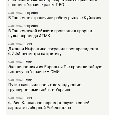
поставок Украине ракет ПВО
6 АВГУСТА
|
ОБЩЕСТВО
В Ташкенте ограничили работу рынка «Куйлюк»
6 АВГУСТА
|
ОБЩЕСТВО
В Ташкентской области произошел прорыв
пульпопровода АГМК
6 АВГУСТА
|
СПОРТ
Джанни Инфантино сохранил пост президента
ФИФА несмотря на критику
5 АВГУСТА
|
В МИРЕ
Экс-чиновники из Европы и РФ провели тайную
встречу по Украине – СМИ
5 АВГУСТА
|
В МИРЕ
Путин назначил новых командующих
группировками войск в Украине
5 АВГУСТА
|
СПОРТ
Фабио Каннаваро опроверг слухи о своей
зарплате в сборной Узбекистана