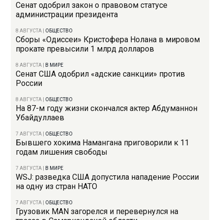
Сенат одобрил закон о правовом статусе
администрации президента
8 АВГУСТА
|
ОБЩЕСТВО
Сборы «Одиссеи» Кристофера Нолана в мировом
прокате превысили 1 млрд долларов
8 АВГУСТА
|
В МИРЕ
Сенат США одобрил «адские санкции» против
России
8 АВГУСТА
|
ОБЩЕСТВО
На 87-м году жизни скончался актер Абдуманнон
Убайдуллаев
7 АВГУСТА
|
ОБЩЕСТВО
Бывшего хокима Намангана приговорили к 11
годам лишения свободы
7 АВГУСТА
|
В МИРЕ
WSJ: разведка США допустила нападение России
на одну из стран НАТО
7 АВГУСТА
|
ОБЩЕСТВО
Грузовик MAN загорелся и перевернулся на