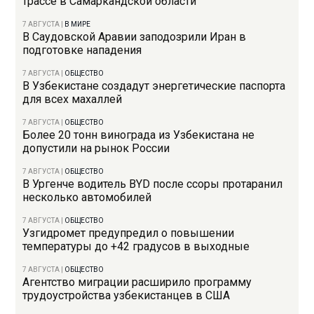
трассе в Самаркандской области
7 АВГУСТА
|
В МИРЕ
В Саудовской Аравии заподозрили Иран в
подготовке нападения
7 АВГУСТА
|
ОБЩЕСТВО
В Узбекистане создадут энергетические паспорта
для всех махаллей
7 АВГУСТА
|
ОБЩЕСТВО
Более 20 тонн винограда из Узбекистана не
допустили на рынок России
7 АВГУСТА
|
ОБЩЕСТВО
В Ургенче водитель BYD после ссоры протаранил
несколько автомобилей
7 АВГУСТА
|
ОБЩЕСТВО
Узгидромет предупредил о повышении
температуры до +42 градусов в выходные
7 АВГУСТА
|
ОБЩЕСТВО
Агентство миграции расширило программу
трудоустройства узбекистанцев в США