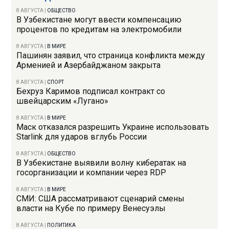
8 АВГУСТА
|
ОБЩЕСТВО
В Узбекистане могут ввести компенсацию
процентов по кредитам на электромобили
8 АВГУСТА
|
В МИРЕ
Пашинян заявил, что страница конфликта между
Арменией и Азербайджаном закрыта
8 АВГУСТА
|
СПОРТ
Бехруз Каримов подписал контракт со
швейцарским «Лугано»
8 АВГУСТА
|
В МИРЕ
Маск отказался разрешить Украине использовать
Starlink для ударов вглубь России
8 АВГУСТА
|
ОБЩЕСТВО
В Узбекистане выявили волну кибератак на
госорганизации и компании через RDP
8 АВГУСТА
|
В МИРЕ
СМИ: США рассматривают сценарий смены
власти на Кубе по примеру Венесуэлы
8 АВГУСТА
|
ПОЛИТИКА