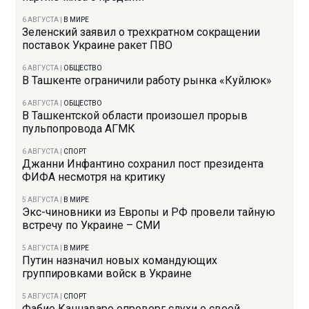
6 АВГУСТА
|
В МИРЕ
Зеленский заявил о трехкратном сокращении
поставок Украине ракет ПВО
6 АВГУСТА
|
ОБЩЕСТВО
В Ташкенте ограничили работу рынка «Куйлюк»
6 АВГУСТА
|
ОБЩЕСТВО
В Ташкентской области произошел прорыв
пульпопровода АГМК
6 АВГУСТА
|
СПОРТ
Джанни Инфантино сохранил пост президента
ФИФА несмотря на критику
5 АВГУСТА
|
В МИРЕ
Экс-чиновники из Европы и РФ провели тайную
встречу по Украине – СМИ
5 АВГУСТА
|
В МИРЕ
Путин назначил новых командующих
группировками войск в Украине
5 АВГУСТА
|
СПОРТ
Фабио Каннаваро опроверг слухи о своей