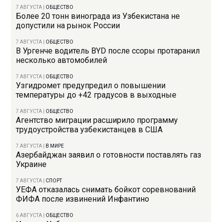
7 АВГУСТА
|
ОБЩЕСТВО
Более 20 тонн винограда из Узбекистана не
допустили на рынок России
7 АВГУСТА
|
ОБЩЕСТВО
В Ургенче водитель BYD после ссоры протаранил
несколько автомобилей
7 АВГУСТА
|
ОБЩЕСТВО
Узгидромет предупредил о повышении
температуры до +42 градусов в выходные
7 АВГУСТА
|
ОБЩЕСТВО
Агентство миграции расширило программу
трудоустройства узбекистанцев в США
7 АВГУСТА
|
В МИРЕ
Азербайджан заявил о готовности поставлять газ
Украине
7 АВГУСТА
|
СПОРТ
УЕФА отказалась снимать бойкот соревнований
ФИФА после извинений Инфантино
6 АВГУСТА
|
ОБЩЕСТВО