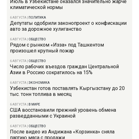
Июль в Узбекистане оказался значительно жарче
климатической нормы
6 АВГУСТА
|
ПОЛИТИКА
Депутаты одобрили законопроект о конфискации
авто за дорожное хулиганство
6 АВГУСТА
|
ОБЩЕСТВО
Рядом с рынком «Изза» под Ташкентом
произошел крупный пожар
6 АВГУСТА
|
ОБЩЕСТВО
Число рабочих въездов граждан Центральной
Азии в Россию сократилось на 15%
6 АВГУСТА
|
ЭКОНОМИКА
Узбекистан готов поставлять Кыргызстану до 20
тыс. тонн топлива в месяц
6 АВГУСТА
|
В МИРЕ
США восстановили прежний уровень обмена
разведданными с Украиной
6 АВГУСТА
|
ОБЩЕСТВО
После видео из Андижана «Корзинка» сняла
партию мяса с продажи