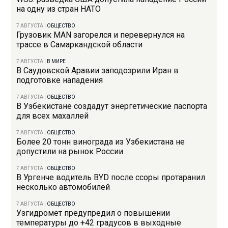
на одну из стран НАТО
7 АВГУСТА
|
ОБЩЕСТВО
Грузовик MAN загорелся и перевернулся на
трассе в Самаркандской области
7 АВГУСТА
|
В МИРЕ
В Саудовской Аравии заподозрили Иран в
подготовке нападения
7 АВГУСТА
|
ОБЩЕСТВО
В Узбекистане создадут энергетические паспорта
для всех махаллей
7 АВГУСТА
|
ОБЩЕСТВО
Более 20 тонн винограда из Узбекистана не
допустили на рынок России
7 АВГУСТА
|
ОБЩЕСТВО
В Ургенче водитель BYD после ссоры протаранил
несколько автомобилей
7 АВГУСТА
|
ОБЩЕСТВО
Узгидромет предупредил о повышении
температуры до +42 градусов в выходные