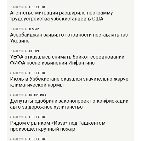
7 АВГУСТА
|
ОБЩЕСТВО
Агентство миграции расширило программу
трудоустройства узбекистанцев в США
7 АВГУСТА
|
В МИРЕ
Азербайджан заявил о готовности поставлять газ
Украине
7 АВГУСТА
|
СПОРТ
УЕФА отказалась снимать бойкот соревнований
ФИФА после извинений Инфантино
6 АВГУСТА
|
ОБЩЕСТВО
Июль в Узбекистане оказался значительно жарче
климатической нормы
6 АВГУСТА
|
ПОЛИТИКА
Депутаты одобрили законопроект о конфискации
авто за дорожное хулиганство
6 АВГУСТА
|
ОБЩЕСТВО
Рядом с рынком «Изза» под Ташкентом
произошел крупный пожар
6 АВГУСТА
|
ОБЩЕСТВО