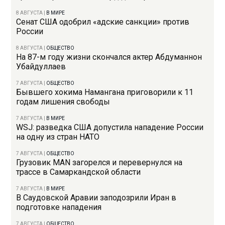
8 АВГУСТА
|
В МИРЕ
Сенат США одобрил «адские санкции» против
России
8 АВГУСТА
|
ОБЩЕСТВО
На 87-м году жизни скончался актер Абдуманнон
Убайдуллаев
7 АВГУСТА
|
ОБЩЕСТВО
Бывшего хокима Намангана приговорили к 11
годам лишения свободы
7 АВГУСТА
|
В МИРЕ
WSJ: разведка США допустила нападение России
на одну из стран НАТО
7 АВГУСТА
|
ОБЩЕСТВО
Грузовик MAN загорелся и перевернулся на
трассе в Самаркандской области
7 АВГУСТА
|
В МИРЕ
В Саудовской Аравии заподозрили Иран в
подготовке нападения
7 АВГУСТА
|
ОБЩЕСТВО