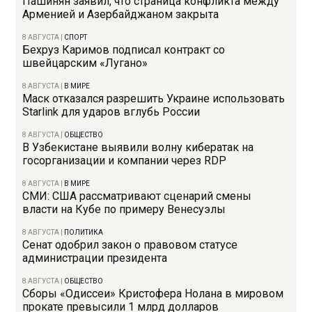
Пашинян заявил, что страница конфликта между
Арменией и Азербайджаном закрыта
8 АВГУСТА
|
СПОРТ
Бехруз Каримов подписал контракт со
швейцарским «Лугано»
8 АВГУСТА
|
В МИРЕ
Маск отказался разрешить Украине использовать
Starlink для ударов вглубь России
8 АВГУСТА
|
ОБЩЕСТВО
В Узбекистане выявили волну кибератак на
госорганизации и компании через RDP
8 АВГУСТА
|
В МИРЕ
СМИ: США рассматривают сценарий смены
власти на Кубе по примеру Венесуэлы
8 АВГУСТА
|
ПОЛИТИКА
Сенат одобрил закон о правовом статусе
администрации президента
8 АВГУСТА
|
ОБЩЕСТВО
Сборы «Одиссеи» Кристофера Нолана в мировом
прокате превысили 1 млрд долларов