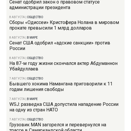
Сенат одобрил закон о правовом статусе
администрации президента
8 АВГУСТА
|
ОБЩЕСТВО
Сборы «Одиссеи» Кристофера Нолана в мировом
прокате превысили 1 млрд долларов
8 АВГУСТА
|
В МИРЕ
Сенат США одобрил «адские санкции» против
России
8 АВГУСТА
|
ОБЩЕСТВО
На 87-м году жизни скончался актер Абдуманнон
Убайдуллаев
7 АВГУСТА
|
ОБЩЕСТВО
Бывшего хокима Намангана приговорили к 11
годам лишения свободы
7 АВГУСТА
|
В МИРЕ
WSJ: разведка США допустила нападение России
на одну из стран НАТО
7 АВГУСТА
|
ОБЩЕСТВО
Грузовик MAN загорелся и перевернулся на
трассе в Самаркандской области