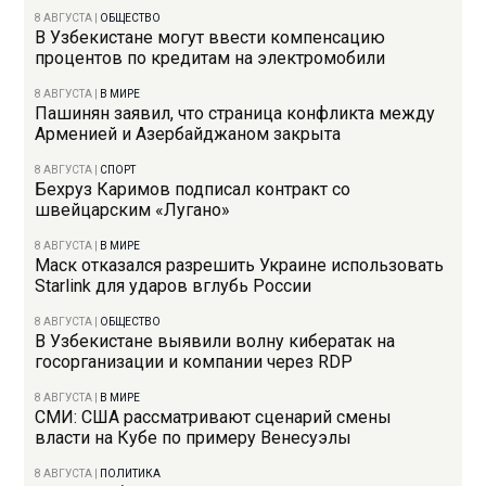
8 АВГУСТА
|
ОБЩЕСТВО
В Узбекистане могут ввести компенсацию
процентов по кредитам на электромобили
8 АВГУСТА
|
В МИРЕ
Пашинян заявил, что страница конфликта между
Арменией и Азербайджаном закрыта
8 АВГУСТА
|
СПОРТ
Бехруз Каримов подписал контракт со
швейцарским «Лугано»
8 АВГУСТА
|
В МИРЕ
Маск отказался разрешить Украине использовать
Starlink для ударов вглубь России
8 АВГУСТА
|
ОБЩЕСТВО
В Узбекистане выявили волну кибератак на
госорганизации и компании через RDP
8 АВГУСТА
|
В МИРЕ
СМИ: США рассматривают сценарий смены
власти на Кубе по примеру Венесуэлы
8 АВГУСТА
|
ПОЛИТИКА