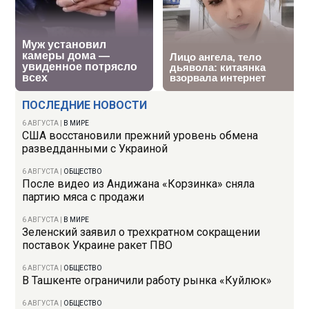
ПОСЛЕДНИЕ НОВОСТИ
6 АВГУСТА
|
В МИРЕ
США восстановили прежний уровень обмена
разведданными с Украиной
6 АВГУСТА
|
ОБЩЕСТВО
После видео из Андижана «Корзинка» сняла
партию мяса с продажи
6 АВГУСТА
|
В МИРЕ
Зеленский заявил о трехкратном сокращении
поставок Украине ракет ПВО
6 АВГУСТА
|
ОБЩЕСТВО
В Ташкенте ограничили работу рынка «Куйлюк»
6 АВГУСТА
|
ОБЩЕСТВО