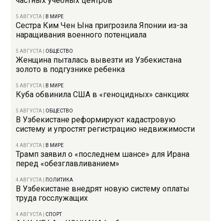
частных учебных центров
5 АВГУСТА
|
В МИРЕ
Сестра Ким Чен Ына пригрозила Японии из-за
наращивания военного потенциала
5 АВГУСТА
|
ОБЩЕСТВО
Женщина пыталась вывезти из Узбекистана
золото в подгузнике ребенка
5 АВГУСТА
|
В МИРЕ
Куба обвинила США в «геноцидных» санкциях
5 АВГУСТА
|
ОБЩЕСТВО
В Узбекистане реформируют кадастровую
систему и упростят регистрацию недвижимости
4 АВГУСТА
|
В МИРЕ
Трамп заявил о «последнем шансе» для Ирана
перед «обезглавливанием»
4 АВГУСТА
|
ПОЛИТИКА
В Узбекистане внедрят новую систему оплаты
труда госслужащих
4 АВГУСТА
|
СПОРТ