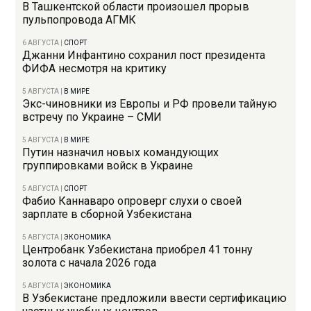
В Ташкентской области произошел прорыв
пульпопровода АГМК
6 АВГУСТА
|
СПОРТ
Джанни Инфантино сохранил пост президента
ФИФА несмотря на критику
5 АВГУСТА
|
В МИРЕ
Экс-чиновники из Европы и РФ провели тайную
встречу по Украине – СМИ
5 АВГУСТА
|
В МИРЕ
Путин назначил новых командующих
группировками войск в Украине
5 АВГУСТА
|
СПОРТ
Фабио Каннаваро опроверг слухи о своей
зарплате в сборной Узбекистана
5 АВГУСТА
|
ЭКОНОМИКА
Центробанк Узбекистана приобрел 41 тонну
золота с начала 2026 года
5 АВГУСТА
|
ЭКОНОМИКА
В Узбекистане предложили ввести сертификацию