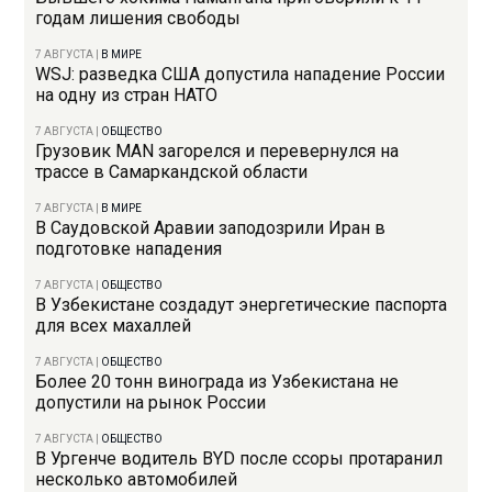
годам лишения свободы
7 АВГУСТА
|
В МИРЕ
WSJ: разведка США допустила нападение России
на одну из стран НАТО
7 АВГУСТА
|
ОБЩЕСТВО
Грузовик MAN загорелся и перевернулся на
трассе в Самаркандской области
7 АВГУСТА
|
В МИРЕ
В Саудовской Аравии заподозрили Иран в
подготовке нападения
7 АВГУСТА
|
ОБЩЕСТВО
В Узбекистане создадут энергетические паспорта
для всех махаллей
7 АВГУСТА
|
ОБЩЕСТВО
Более 20 тонн винограда из Узбекистана не
допустили на рынок России
7 АВГУСТА
|
ОБЩЕСТВО
В Ургенче водитель BYD после ссоры протаранил
несколько автомобилей