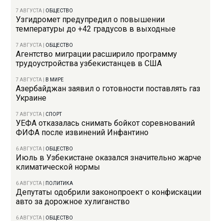
7 АВГУСТА
|
ОБЩЕСТВО
Узгидромет предупредил о повышении
температуры до +42 градусов в выходные
7 АВГУСТА
|
ОБЩЕСТВО
Агентство миграции расширило программу
трудоустройства узбекистанцев в США
7 АВГУСТА
|
В МИРЕ
Азербайджан заявил о готовности поставлять газ
Украине
7 АВГУСТА
|
СПОРТ
УЕФА отказалась снимать бойкот соревнований
ФИФА после извинений Инфантино
6 АВГУСТА
|
ОБЩЕСТВО
Июль в Узбекистане оказался значительно жарче
климатической нормы
6 АВГУСТА
|
ПОЛИТИКА
Депутаты одобрили законопроект о конфискации
авто за дорожное хулиганство
6 АВГУСТА
|
ОБЩЕСТВО