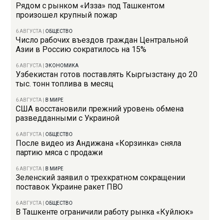
Рядом с рынком «Изза» под Ташкентом
произошел крупный пожар
6 АВГУСТА
|
ОБЩЕСТВО
Число рабочих въездов граждан Центральной
Азии в Россию сократилось на 15%
6 АВГУСТА
|
ЭКОНОМИКА
Узбекистан готов поставлять Кыргызстану до 20
тыс. тонн топлива в месяц
6 АВГУСТА
|
В МИРЕ
США восстановили прежний уровень обмена
разведданными с Украиной
6 АВГУСТА
|
ОБЩЕСТВО
После видео из Андижана «Корзинка» сняла
партию мяса с продажи
6 АВГУСТА
|
В МИРЕ
Зеленский заявил о трехкратном сокращении
поставок Украине ракет ПВО
6 АВГУСТА
|
ОБЩЕСТВО
В Ташкенте ограничили работу рынка «Куйлюк»