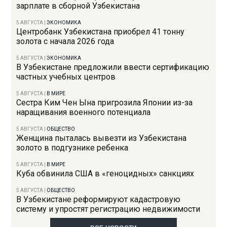
зарплате в сборной Узбекистана
5 АВГУСТА
|
ЭКОНОМИКА
Центробанк Узбекистана приобрел 41 тонну
золота с начала 2026 года
5 АВГУСТА
|
ЭКОНОМИКА
В Узбекистане предложили ввести сертификацию
частных учебных центров
5 АВГУСТА
|
В МИРЕ
Сестра Ким Чен Ына пригрозила Японии из-за
наращивания военного потенциала
5 АВГУСТА
|
ОБЩЕСТВО
Женщина пыталась вывезти из Узбекистана
золото в подгузнике ребенка
5 АВГУСТА
|
В МИРЕ
Куба обвинила США в «геноцидных» санкциях
5 АВГУСТА
|
ОБЩЕСТВО
В Узбекистане реформируют кадастровую
систему и упростят регистрацию недвижимости