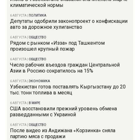
климатической нормы
6 АВГУСТА
|
ПОЛИТИКА
Депутаты одобрили законопроект о конфискации
авто за дорожное хулиганство
6 АВГУСТА
|
ОБЩЕСТВО
Рядом с рынком «Изза» под Ташкентом
произошел крупный пожар
6 АВГУСТА
|
ОБЩЕСТВО
Число рабочих въездов граждан Центральной
Азии в Россию сократилось на 15%
6 АВГУСТА
|
ЭКОНОМИКА
Узбекистан готов поставлять Кыргызстану до 20
тыс. тонн топлива в месяц
6 АВГУСТА
|
В МИРЕ
США восстановили прежний уровень обмена
разведданными с Украиной
6 АВГУСТА
|
ОБЩЕСТВО
После видео из Андижана «Корзинка» сняла
партию мяса с продажи