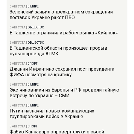
6 АВГУСТА
|
В МИРЕ
Зеленский заявил о трехкратном сокращении
поставок Украине ракет ПВО
6 АВГУСТА
|
ОБЩЕСТВО
В Ташкенте ограничили работу рынка «Куйлюк»
6 АВГУСТА
|
ОБЩЕСТВО
В Ташкентской области произошел прорыв
пульпопровода АГМК
6 АВГУСТА
|
СПОРТ
Джанни Инфантино сохранил пост президента
ФИФА несмотря на критику
5 АВГУСТА
|
В МИРЕ
Экс-чиновники из Европы и РФ провели тайную
встречу по Украине – СМИ
5 АВГУСТА
|
В МИРЕ
Путин назначил новых командующих
группировками войск в Украине
5 АВГУСТА
|
СПОРТ
Фабио Каннаваро опроверг слухи о своей