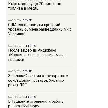
Кыргызстану до 20 тыс. тонн
топлива в месяц
6 АВГУСТА
|
В МИРЕ
США восстановили прежний
уровень обмена разведданными с
Украиной
6 АВГУСТА
|
ОБЩЕСТВО
После видео из Андижана
«Корзинка» сняла партию мяса с
продажи
6 АВГУСТА
|
В МИРЕ
Зеленский заявил о трехкратном
сокращении поставок Украине
ракет ПВО
6 АВГУСТА
|
ОБЩЕСТВО
В Ташкенте ограничили работу
рынка «Куйлюк»