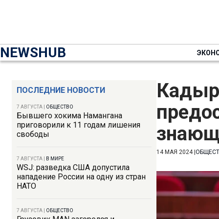
NEWSHUB
ЭКОН
Кадыр
ПОСЛЕДНИЕ НОВОСТИ
предос
7 АВГУСТА
|
ОБЩЕСТВО
Бывшего хокима Намангана
приговорили к 11 годам лишения
знающ
свободы
14 МАЯ 2024
|
ОБЩЕС
7 АВГУСТА
|
В МИРЕ
WSJ: разведка США допустила
нападение России на одну из стран
НАТО
7 АВГУСТА
|
ОБЩЕСТВО