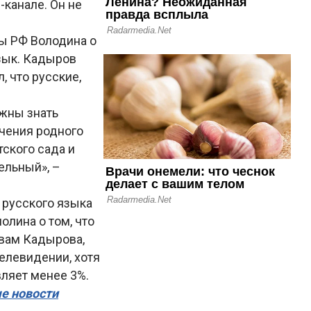
канале. Он не
ы РФ Володина о
зык. Кадыров
, что русские,
лжны знать
учения родного
ского сада и
ельный», –
 русского языка
олина о том, что
овам Кадырова,
елевидении, хотя
ляет менее 3%.
ые новости