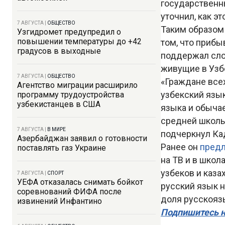
государственн
уточнил, как э
7 АВГУСТА
|
ОБЩЕСТВО
Таким образом
Узгидромет предупредил о
повышении температуры до +42
том, что приб
градусов в выходные
поддержал слов
живущие в Узб
7 АВГУСТА
|
ОБЩЕСТВО
«Граждане все
Агентство миграции расширило
узбекский язык
программу трудоустройства
узбекистанцев в США
языка и обычае
средней школы
7 АВГУСТА
|
В МИРЕ
подчеркнул Ка
Азербайджан заявил о готовности
Ранее он
пред
поставлять газ Украине
на ТВ и в школ
узбеков и каза
7 АВГУСТА
|
СПОРТ
УЕФА отказалась снимать бойкот
русский язык н
соревнований ФИФА после
доля русскояз
извинений Инфантино
Подпишитесь н