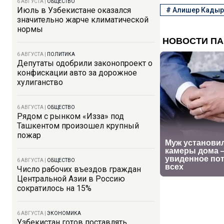
6 АВГУСТА
|
ОБЩЕСТВО
Июль в Узбекистане оказался
#
Алишер Кадыр
значительно жарче климатической
нормы
6 АВГУСТА
|
ПОЛИТИКА
Депутаты одобрили законопроект о
конфискации авто за дорожное
хулиганство
6 АВГУСТА
|
ОБЩЕСТВО
Рядом с рынком «Изза» под
Ташкентом произошел крупный
пожар
6 АВГУСТА
|
ОБЩЕСТВО
Число рабочих въездов граждан
Центральной Азии в Россию
сократилось на 15%
6 АВГУСТА
|
ЭКОНОМИКА
Узбекистан готов поставлять