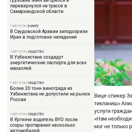
Грузовик MAN загорелся и
перевернулся на трассе в
Самаркандской области
7 АВГУСТА
|
В МИРЕ
В Саудовской Аравии заподозрили
Иран в подготовке нападения
7 АВГУСТА
|
ОБЩЕСТВО
В Узбекистане создадут
энергетические паспорта для всех
махаллей
7 АВГУСТА
|
ОБЩЕСТВО
Более 20 тонн винограда из
Узбекистана не допустили на рынок
Вице-спикер З
России
тикланиш» Али
услуги граждан
7 АВГУСТА
|
ОБЩЕСТВО
«Нам необходим
В Ургенче водитель BYD после
ссоры протаранил несколько
мог не только 
автомобилей