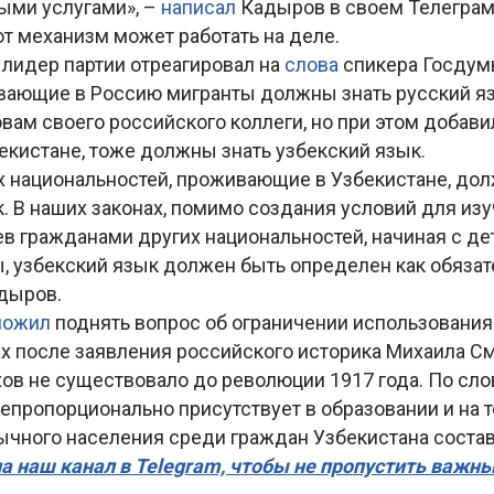
ыми услугами», –
написал
Кадыров в своем Телеграм-
тот механизм может работать на деле.
 лидер партии отреагировал на
слова
спикера Госдум
ывающие в Россию мигранты должны знать русский я
ам своего российского коллеги, но при этом добавил
екистане, тоже должны знать узбекский язык.
х национальностей, проживающие в Узбекистане, до
. В наших законах, помимо создания условий для из
в гражданами других национальностей, начиная с дет
, узбекский язык должен быть определен как обязат
дыров.
ложил
поднять вопрос об ограничении использования
ах после заявления российского историка Михаила См
хов не существовало до революции 1917 года. По сл
епропорционально присутствует в образовании и на т
ычного населения среди граждан Узбекистана состав
а наш канал в Telegram, чтобы не пропустить важн