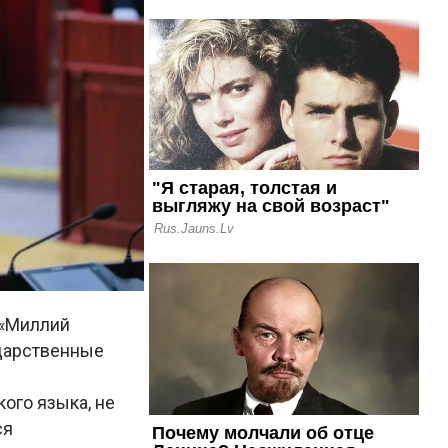
 «Миллий
ударственные
ого языка, не
ся