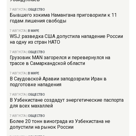
7 АВГУСТА
|
ОБЩЕСТВО
Бывшего хокима Намангана приговорили к 11
годам лишения свободы
7 АВГУСТА
|
В МИРЕ
WSJ: разведка США допустила нападение России
на одну из стран НАТО
7 АВГУСТА
|
ОБЩЕСТВО
Грузовик MAN загорелся и перевернулся на
трассе в Самаркандской области
7 АВГУСТА
|
В МИРЕ
В Саудовской Аравии заподозрили Иран в
подготовке нападения
7 АВГУСТА
|
ОБЩЕСТВО
В Узбекистане создадут энергетические паспорта
для всех махаллей
7 АВГУСТА
|
ОБЩЕСТВО
Более 20 тонн винограда из Узбекистана не
допустили на рынок России