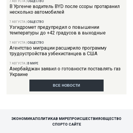
7 АВГУСТА
|
ОБЩЕСТВО
В Ургенче водитель BYD после ссоры протаранил
несколько автомобилей
7 АВГУСТА
|
ОБЩЕСТВО
Узгидромет предупредил о повышении
температуры до +42 градусов в выходные
7 АВГУСТА
|
ОБЩЕСТВО
Агентство миграции расширило программу
трудоустройства узбекистанцев в США
7 АВГУСТА
|
В МИРЕ
Азербайджан заявил о готовности поставлять газ
Украине
ВСЕ НОВОСТИ
ЭКОНОМИКА
ПОЛИТИКА
В МИРЕ
ПРОИСШЕСТВИЯ
ОБЩЕСТВО
СПОРТ
О САЙТЕ