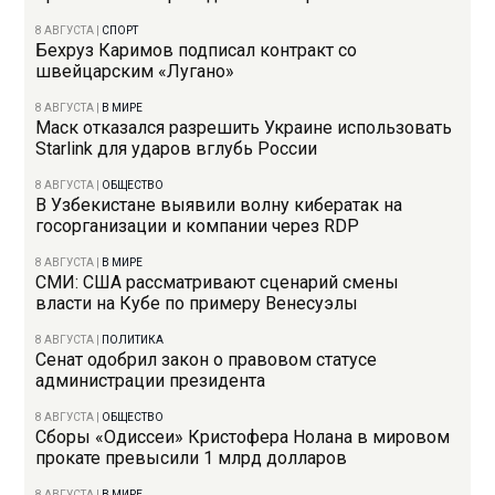
8 АВГУСТА
|
СПОРТ
Бехруз Каримов подписал контракт со
швейцарским «Лугано»
8 АВГУСТА
|
В МИРЕ
Маск отказался разрешить Украине использовать
Starlink для ударов вглубь России
8 АВГУСТА
|
ОБЩЕСТВО
В Узбекистане выявили волну кибератак на
госорганизации и компании через RDP
8 АВГУСТА
|
В МИРЕ
СМИ: США рассматривают сценарий смены
власти на Кубе по примеру Венесуэлы
8 АВГУСТА
|
ПОЛИТИКА
Сенат одобрил закон о правовом статусе
администрации президента
8 АВГУСТА
|
ОБЩЕСТВО
Сборы «Одиссеи» Кристофера Нолана в мировом
прокате превысили 1 млрд долларов
8 АВГУСТА
|
В МИРЕ