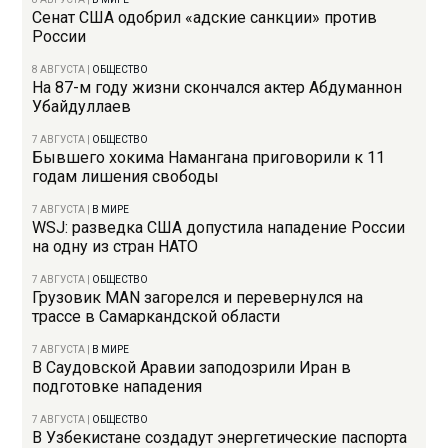
Сенат США одобрил «адские санкции» против
России
8 АВГУСТА
|
ОБЩЕСТВО
На 87-м году жизни скончался актер Абдуманнон
Убайдуллаев
7 АВГУСТА
|
ОБЩЕСТВО
Бывшего хокима Намангана приговорили к 11
годам лишения свободы
7 АВГУСТА
|
В МИРЕ
WSJ: разведка США допустила нападение России
на одну из стран НАТО
7 АВГУСТА
|
ОБЩЕСТВО
Грузовик MAN загорелся и перевернулся на
трассе в Самаркандской области
7 АВГУСТА
|
В МИРЕ
В Саудовской Аравии заподозрили Иран в
подготовке нападения
7 АВГУСТА
|
ОБЩЕСТВО
В Узбекистане создадут энергетические паспорта