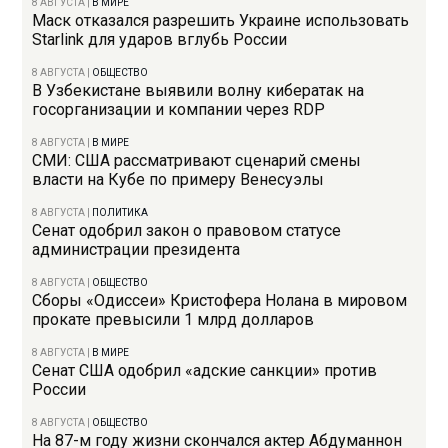
8 АВГУСТА
|
В МИРЕ
Маск отказался разрешить Украине использовать
Starlink для ударов вглубь России
8 АВГУСТА
|
ОБЩЕСТВО
В Узбекистане выявили волну кибератак на
госорганизации и компании через RDP
8 АВГУСТА
|
В МИРЕ
СМИ: США рассматривают сценарий смены
власти на Кубе по примеру Венесуэлы
8 АВГУСТА
|
ПОЛИТИКА
Сенат одобрил закон о правовом статусе
администрации президента
8 АВГУСТА
|
ОБЩЕСТВО
Сборы «Одиссеи» Кристофера Нолана в мировом
прокате превысили 1 млрд долларов
8 АВГУСТА
|
В МИРЕ
Сенат США одобрил «адские санкции» против
России
8 АВГУСТА
|
ОБЩЕСТВО
На 87-м году жизни скончался актер Абдуманнон