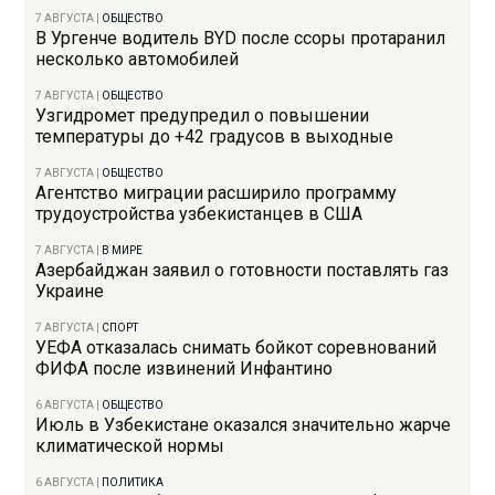
7 АВГУСТА
|
ОБЩЕСТВО
В Ургенче водитель BYD после ссоры протаранил
несколько автомобилей
7 АВГУСТА
|
ОБЩЕСТВО
Узгидромет предупредил о повышении
температуры до +42 градусов в выходные
7 АВГУСТА
|
ОБЩЕСТВО
Агентство миграции расширило программу
трудоустройства узбекистанцев в США
7 АВГУСТА
|
В МИРЕ
Азербайджан заявил о готовности поставлять газ
Украине
7 АВГУСТА
|
СПОРТ
УЕФА отказалась снимать бойкот соревнований
ФИФА после извинений Инфантино
6 АВГУСТА
|
ОБЩЕСТВО
Июль в Узбекистане оказался значительно жарче
климатической нормы
6 АВГУСТА
|
ПОЛИТИКА