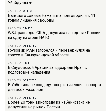
Убайдуллаев
7 АВГУСТА
|
ОБЩЕСТВО
Бывшего хокима Намангана приговорили к 11
годам лишения свободы
7 АВГУСТА
|
В МИРЕ
WSJ: разведка США допустила нападение России
на одну из стран НАТО
7 АВГУСТА
|
ОБЩЕСТВО
Грузовик MAN загорелся и перевернулся на
трассе в Самаркандской области
7 АВГУСТА
|
В МИРЕ
В Саудовской Аравии заподозрили Иран в
подготовке нападения
7 АВГУСТА
|
ОБЩЕСТВО
В Узбекистане создадут энергетические паспорта
для всех махаллей
7 АВГУСТА
|
ОБЩЕСТВО
Более 20 тонн винограда из Узбекистана не
допустили на рынок России