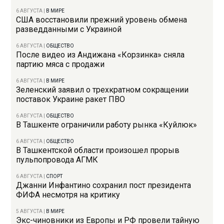
6 АВГУСТА
|
В МИРЕ
США восстановили прежний уровень обмена
разведданными с Украиной
6 АВГУСТА
|
ОБЩЕСТВО
После видео из Андижана «Корзинка» сняла
партию мяса с продажи
6 АВГУСТА
|
В МИРЕ
Зеленский заявил о трехкратном сокращении
поставок Украине ракет ПВО
6 АВГУСТА
|
ОБЩЕСТВО
В Ташкенте ограничили работу рынка «Куйлюк»
6 АВГУСТА
|
ОБЩЕСТВО
В Ташкентской области произошел прорыв
пульпопровода АГМК
6 АВГУСТА
|
СПОРТ
Джанни Инфантино сохранил пост президента
ФИФА несмотря на критику
5 АВГУСТА
|
В МИРЕ
Экс-чиновники из Европы и РФ провели тайную