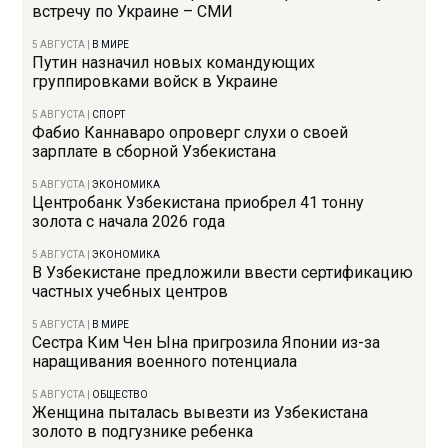
встречу по Украине – СМИ
5 АВГУСТА
|
В МИРЕ
Путин назначил новых командующих
группировками войск в Украине
5 АВГУСТА
|
СПОРТ
Фабио Каннаваро опроверг слухи о своей
зарплате в сборной Узбекистана
5 АВГУСТА
|
ЭКОНОМИКА
Центробанк Узбекистана приобрел 41 тонну
золота с начала 2026 года
5 АВГУСТА
|
ЭКОНОМИКА
В Узбекистане предложили ввести сертификацию
частных учебных центров
5 АВГУСТА
|
В МИРЕ
Сестра Ким Чен Ына пригрозила Японии из-за
наращивания военного потенциала
5 АВГУСТА
|
ОБЩЕСТВО
Женщина пыталась вывезти из Узбекистана
золото в подгузнике ребенка