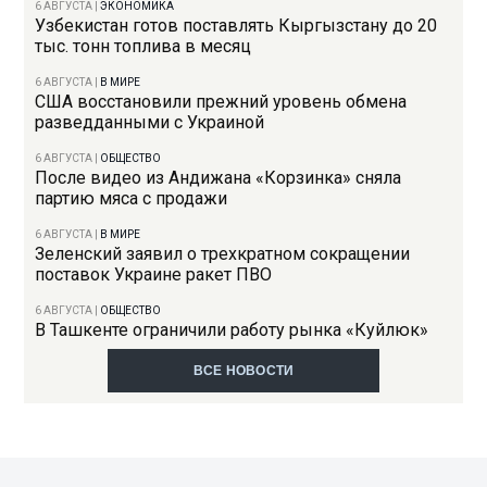
6 АВГУСТА
|
ЭКОНОМИКА
Узбекистан готов поставлять Кыргызстану до 20
тыс. тонн топлива в месяц
6 АВГУСТА
|
В МИРЕ
США восстановили прежний уровень обмена
разведданными с Украиной
6 АВГУСТА
|
ОБЩЕСТВО
После видео из Андижана «Корзинка» сняла
партию мяса с продажи
6 АВГУСТА
|
В МИРЕ
Зеленский заявил о трехкратном сокращении
поставок Украине ракет ПВО
6 АВГУСТА
|
ОБЩЕСТВО
В Ташкенте ограничили работу рынка «Куйлюк»
ВСЕ НОВОСТИ