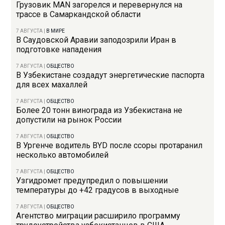
Грузовик MAN загорелся и перевернулся на
трассе в Самаркандской области
7 АВГУСТА
|
В МИРЕ
В Саудовской Аравии заподозрили Иран в
подготовке нападения
7 АВГУСТА
|
ОБЩЕСТВО
В Узбекистане создадут энергетические паспорта
для всех махаллей
7 АВГУСТА
|
ОБЩЕСТВО
Более 20 тонн винограда из Узбекистана не
допустили на рынок России
7 АВГУСТА
|
ОБЩЕСТВО
В Ургенче водитель BYD после ссоры протаранил
несколько автомобилей
7 АВГУСТА
|
ОБЩЕСТВО
Узгидромет предупредил о повышении
температуры до +42 градусов в выходные
7 АВГУСТА
|
ОБЩЕСТВО
Агентство миграции расширило программу