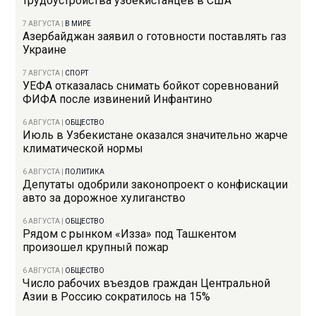
трудоустройства узбекистанцев в США
7 АВГУСТА
|
В МИРЕ
Азербайджан заявил о готовности поставлять газ
Украине
7 АВГУСТА
|
СПОРТ
УЕФА отказалась снимать бойкот соревнований
ФИФА после извинений Инфантино
6 АВГУСТА
|
ОБЩЕСТВО
Июль в Узбекистане оказался значительно жарче
климатической нормы
6 АВГУСТА
|
ПОЛИТИКА
Депутаты одобрили законопроект о конфискации
авто за дорожное хулиганство
6 АВГУСТА
|
ОБЩЕСТВО
Рядом с рынком «Изза» под Ташкентом
произошел крупный пожар
6 АВГУСТА
|
ОБЩЕСТВО
Число рабочих въездов граждан Центральной
Азии в Россию сократилось на 15%