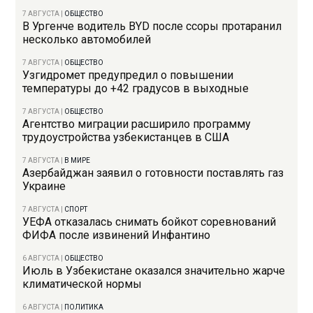
7 АВГУСТА
|
ОБЩЕСТВО
В Ургенче водитель BYD после ссоры протаранил
несколько автомобилей
7 АВГУСТА
|
ОБЩЕСТВО
Узгидромет предупредил о повышении
температуры до +42 градусов в выходные
7 АВГУСТА
|
ОБЩЕСТВО
Агентство миграции расширило программу
трудоустройства узбекистанцев в США
7 АВГУСТА
|
В МИРЕ
Азербайджан заявил о готовности поставлять газ
Украине
7 АВГУСТА
|
СПОРТ
УЕФА отказалась снимать бойкот соревнований
ФИФА после извинений Инфантино
6 АВГУСТА
|
ОБЩЕСТВО
Июль в Узбекистане оказался значительно жарче
климатической нормы
6 АВГУСТА
|
ПОЛИТИКА