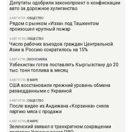
Депутаты одобрили законопроект о конфискации
авто за дорожное хулиганство
6 АВГУСТА
|
ОБЩЕСТВО
Рядом с рынком «Изза» под Ташкентом
произошел крупный пожар
6 АВГУСТА
|
ОБЩЕСТВО
Число рабочих въездов граждан Центральной
Азии в Россию сократилось на 15%
6 АВГУСТА
|
ЭКОНОМИКА
Узбекистан готов поставлять Кыргызстану до 20
тыс. тонн топлива в месяц
6 АВГУСТА
|
В МИРЕ
США восстановили прежний уровень обмена
разведданными с Украиной
6 АВГУСТА
|
ОБЩЕСТВО
После видео из Андижана «Корзинка» сняла
партию мяса с продажи
6 АВГУСТА
|
В МИРЕ
Зеленский заявил о трехкратном сокращении