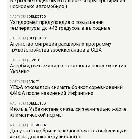
В Ургенче водитель BYD после ссоры протаранил
несколько автомобилей
7 АВГУСТА
|
ОБЩЕСТВО
Узгидромет предупредил о повышении
температуры до +42 градусов в выходные
7 АВГУСТА
|
ОБЩЕСТВО
Агентство миграции расширило программу
трудоустройства узбекистанцев в США
7 АВГУСТА
|
В МИРЕ
Азербайджан заявил о готовности поставлять газ
Украине
7 АВГУСТА
|
СПОРТ
УЕФА отказалась снимать бойкот соревнований
ФИФА после извинений Инфантино
6 АВГУСТА
|
ОБЩЕСТВО
Июль в Узбекистане оказался значительно жарче
климатической нормы
6 АВГУСТА
|
ПОЛИТИКА
Депутаты одобрили законопроект о конфискации
авто за дорожное хулиганство