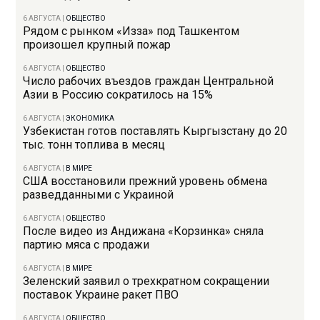
6 АВГУСТА
|
ОБЩЕСТВО
Рядом с рынком «Изза» под Ташкентом
произошел крупный пожар
6 АВГУСТА
|
ОБЩЕСТВО
Число рабочих въездов граждан Центральной
Азии в Россию сократилось на 15%
6 АВГУСТА
|
ЭКОНОМИКА
Узбекистан готов поставлять Кыргызстану до 20
тыс. тонн топлива в месяц
6 АВГУСТА
|
В МИРЕ
США восстановили прежний уровень обмена
разведданными с Украиной
6 АВГУСТА
|
ОБЩЕСТВО
После видео из Андижана «Корзинка» сняла
партию мяса с продажи
6 АВГУСТА
|
В МИРЕ
Зеленский заявил о трехкратном сокращении
поставок Украине ракет ПВО
6 АВГУСТА
|
ОБЩЕСТВО