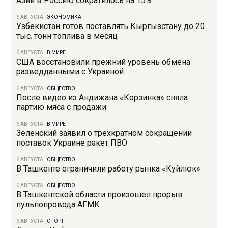
Азии в Россию сократилось на 15%
6 АВГУСТА
|
ЭКОНОМИКА
Узбекистан готов поставлять Кыргызстану до 20
тыс. тонн топлива в месяц
6 АВГУСТА
|
В МИРЕ
США восстановили прежний уровень обмена
разведданными с Украиной
6 АВГУСТА
|
ОБЩЕСТВО
После видео из Андижана «Корзинка» сняла
партию мяса с продажи
6 АВГУСТА
|
В МИРЕ
Зеленский заявил о трехкратном сокращении
поставок Украине ракет ПВО
6 АВГУСТА
|
ОБЩЕСТВО
В Ташкенте ограничили работу рынка «Куйлюк»
6 АВГУСТА
|
ОБЩЕСТВО
В Ташкентской области произошел прорыв
пульпопровода АГМК
6 АВГУСТА
|
СПОРТ