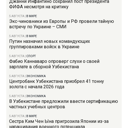
Джанни Инфантино сохранил пост президента
ФИФА несмотря на критику
5 АВГУСТА
|
В МИРЕ
Экс-чиновники из Европы и РФ провели тайную
встречу по Украине – СМИ
5 АВГУСТА
|
В МИРЕ
Путин назначил новых командующих
группировками войск в Украине
5 АВГУСТА
|
СПОРТ
Фабио Каннаваро опроверг слухи о своей
зарплате в сборной Узбекистана
5 АВГУСТА
|
ЭКОНОМИКА
Центробанк Узбекистана приобрел 41 тонну
золота с начала 2026 года
5 АВГУСТА
|
ЭКОНОМИКА
В Узбекистане предложили ввести сертификацию
частных учебных центров
5 АВГУСТА
|
В МИРЕ
Сестра Ким Чен Ына пригрозила Японии из-за
наращивания военного потенциала