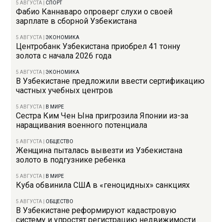
5 АВГУСТА
|
СПОРТ
Фабио Каннаваро опроверг слухи о своей
зарплате в сборной Узбекистана
5 АВГУСТА
|
ЭКОНОМИКА
Центробанк Узбекистана приобрел 41 тонну
золота с начала 2026 года
5 АВГУСТА
|
ЭКОНОМИКА
В Узбекистане предложили ввести сертификацию
частных учебных центров
5 АВГУСТА
|
В МИРЕ
Сестра Ким Чен Ына пригрозила Японии из-за
наращивания военного потенциала
5 АВГУСТА
|
ОБЩЕСТВО
Женщина пыталась вывезти из Узбекистана
золото в подгузнике ребенка
5 АВГУСТА
|
В МИРЕ
Куба обвинила США в «геноцидных» санкциях
5 АВГУСТА
|
ОБЩЕСТВО
В Узбекистане реформируют кадастровую
систему и упростят регистрацию недвижимости