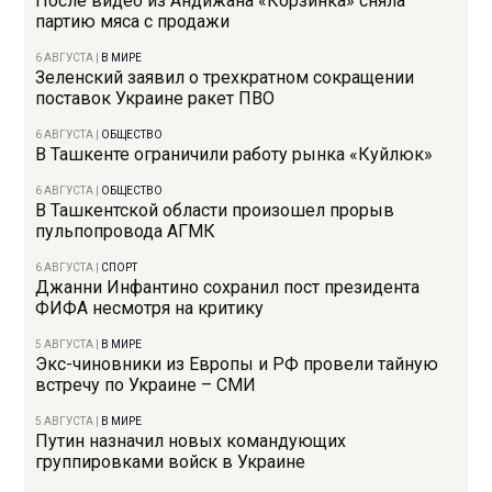
После видео из Андижана «Корзинка» сняла
партию мяса с продажи
6 АВГУСТА
|
В МИРЕ
Зеленский заявил о трехкратном сокращении
поставок Украине ракет ПВО
6 АВГУСТА
|
ОБЩЕСТВО
В Ташкенте ограничили работу рынка «Куйлюк»
6 АВГУСТА
|
ОБЩЕСТВО
В Ташкентской области произошел прорыв
пульпопровода АГМК
6 АВГУСТА
|
СПОРТ
Джанни Инфантино сохранил пост президента
ФИФА несмотря на критику
5 АВГУСТА
|
В МИРЕ
Экс-чиновники из Европы и РФ провели тайную
встречу по Украине – СМИ
5 АВГУСТА
|
В МИРЕ
Путин назначил новых командующих
группировками войск в Украине